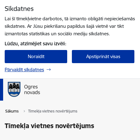
Pāriet uz lapas saturu
Sīkdatnes
Spied
lai meklētu
Enter
Lai šī tīmekļvietne darbotos, tā izmanto obligāti nepieciešamās
sīkdatnes. Ar Jūsu piekrišanu papildus šajā vietnē var tikt
izmantotas statistikas un sociālo mediju sīkdatnes.
Lūdzu, atzīmējiet savu izvēli:
Noraidīt
Apstiprināt visas
Pārvaldīt sīkdatnes
Sākums
Tīmekļa vietnes novērtējums
Tīmekļa vietnes novērtējums