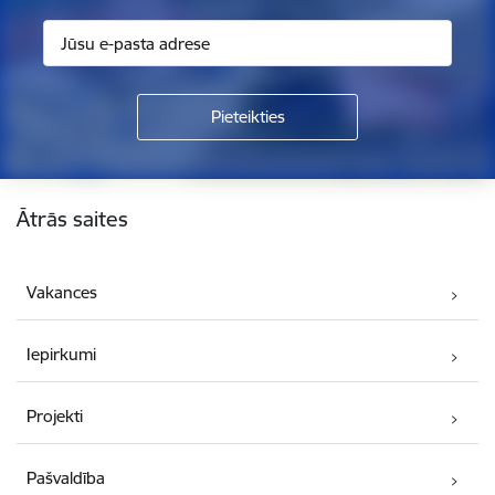
Kājene
Ātrās saites
Vakances
Iepirkumi
Projekti
Pašvaldība