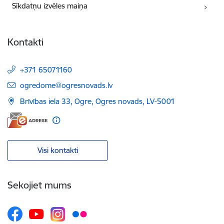
Sīkdatņu izvēles maiņa
Kontakti
+371 65071160
E-pasts:
ogredome@ogresnovads.lv
Brīvības iela 33, Ogre, Ogres novads, LV-5001
Visi kontakti
Sekojiet mums