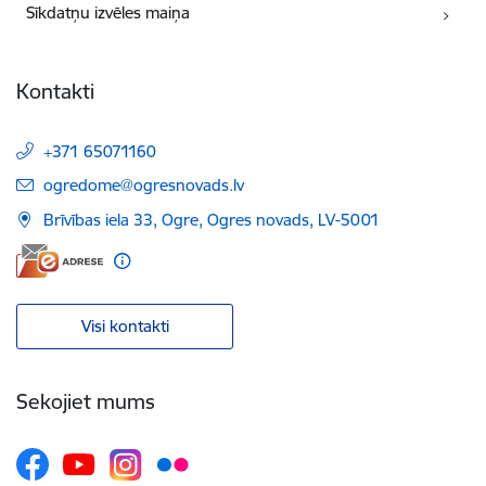
Sīkdatņu izvēles maiņa
Kontakti
+371 65071160
E-pasts:
ogredome@ogresnovads.lv
Brīvības iela 33, Ogre, Ogres novads, LV-5001
Visi kontakti
Sekojiet mums