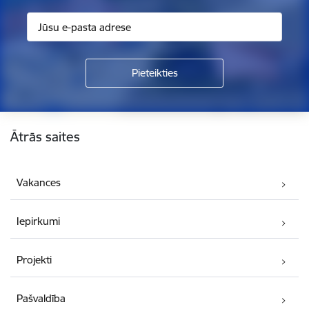
Kājene
Ātrās saites
Vakances
Iepirkumi
Projekti
Pašvaldība