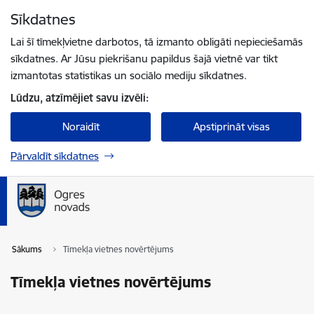
Pāriet uz lapas saturu
Sīkdatnes
Spied
lai meklētu
Enter
Lai šī tīmekļvietne darbotos, tā izmanto obligāti nepieciešamās
sīkdatnes. Ar Jūsu piekrišanu papildus šajā vietnē var tikt
izmantotas statistikas un sociālo mediju sīkdatnes.
Lūdzu, atzīmējiet savu izvēli:
Noraidīt
Apstiprināt visas
Pārvaldīt sīkdatnes
Sākums
Tīmekļa vietnes novērtējums
Tīmekļa vietnes novērtējums