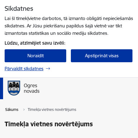
Pāriet uz lapas saturu
Sīkdatnes
Spied
lai meklētu
Enter
Lai šī tīmekļvietne darbotos, tā izmanto obligāti nepieciešamās
sīkdatnes. Ar Jūsu piekrišanu papildus šajā vietnē var tikt
izmantotas statistikas un sociālo mediju sīkdatnes.
Lūdzu, atzīmējiet savu izvēli:
Noraidīt
Apstiprināt visas
Pārvaldīt sīkdatnes
Sākums
Tīmekļa vietnes novērtējums
Tīmekļa vietnes novērtējums