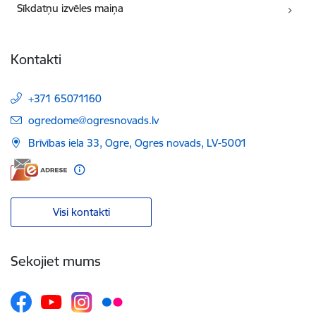
Sīkdatņu izvēles maiņa
Kontakti
+371 65071160
E-pasts:
ogredome@ogresnovads.lv
Brīvības iela 33, Ogre, Ogres novads, LV-5001
Visi kontakti
Sekojiet mums