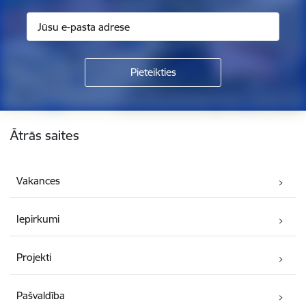
Kājene
Ātrās saites
Vakances
Iepirkumi
Projekti
Pašvaldība