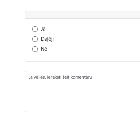
Vai šī informācija bija noderīga?
Jā
Daļēji
Nē
Ja vēlies, ieraksti šeit komentāru