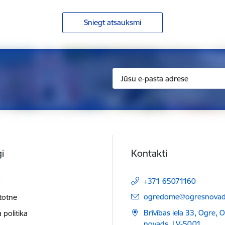
Sniegt atsauksmi
i
Kontakti
t
+371 65071160
E-pasts:
ogredome@ogresnovads
etotne
Brīvības iela 33, Ogre, 
 politika
novads, LV-5001