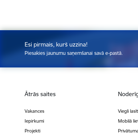
Esi pirmais, kurš uzzina!
Piesakies jaunumu saņemšanai savā e-pastā.
Kājene
Ātrās saites
Noderīg
Vakances
Viegli lasī
Iepirkumi
Mobilā li
Projekti
Privātuma