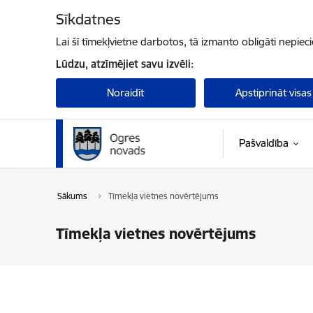
Pāriet uz lapas saturu
Sīkdatnes
Lai šī tīmekļvietne darbotos, tā izmanto obligāti nepiec
Lūdzu, atzīmējiet savu izvēli:
Noraidīt
Apstiprināt visas
Pašvaldība
Sākums
Tīmekļa vietnes novērtējums
Tīmekļa vietnes novērtējums