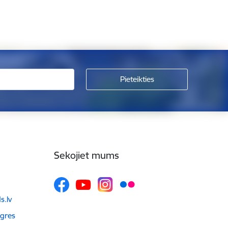
Sekojiet mums
.lv
Ogres