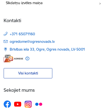
Sīkdatņu izvēles maiņa
Kontakti
+371 65071160
E-pasts:
ogredome@ogresnovads.lv
Brīvības iela 33, Ogre, Ogres novads, LV-5001
Visi kontakti
Sekojiet mums