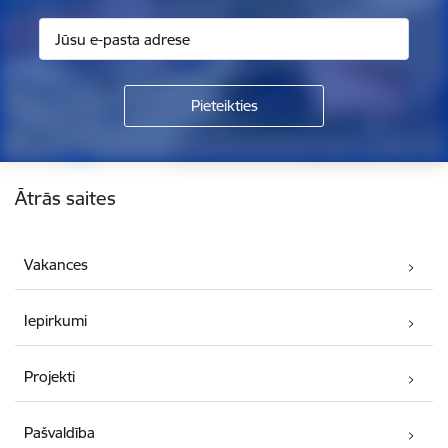
Kājene
Ātrās saites
Vakances
Iepirkumi
Projekti
Pašvaldība