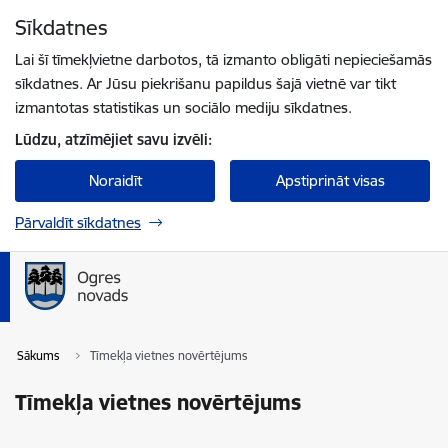
Pāriet uz lapas saturu
Sīkdatnes
Spied
lai meklētu
Enter
Lai šī tīmekļvietne darbotos, tā izmanto obligāti nepieciešamās
sīkdatnes. Ar Jūsu piekrišanu papildus šajā vietnē var tikt
izmantotas statistikas un sociālo mediju sīkdatnes.
Lūdzu, atzīmējiet savu izvēli:
Noraidīt
Apstiprināt visas
Pārvaldīt sīkdatnes
Sākums
Tīmekļa vietnes novērtējums
Tīmekļa vietnes novērtējums