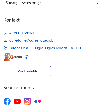
Sīkdatņu izvēles maiņa
Kontakti
+371 65071160
E-pasts:
ogredome@ogresnovads.lv
Brīvības iela 33, Ogre, Ogres novads, LV-5001
Visi kontakti
Sekojiet mums