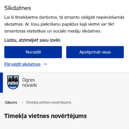
Pāriet uz lapas saturu
Sīkdatnes
Spied
lai meklētu
Enter
Lai šī tīmekļvietne darbotos, tā izmanto obligāti nepieciešamās
sīkdatnes. Ar Jūsu piekrišanu papildus šajā vietnē var tikt
izmantotas statistikas un sociālo mediju sīkdatnes.
Lūdzu, atzīmējiet savu izvēli:
Noraidīt
Apstiprināt visas
Pārvaldīt sīkdatnes
Sākums
Tīmekļa vietnes novērtējums
Tīmekļa vietnes novērtējums