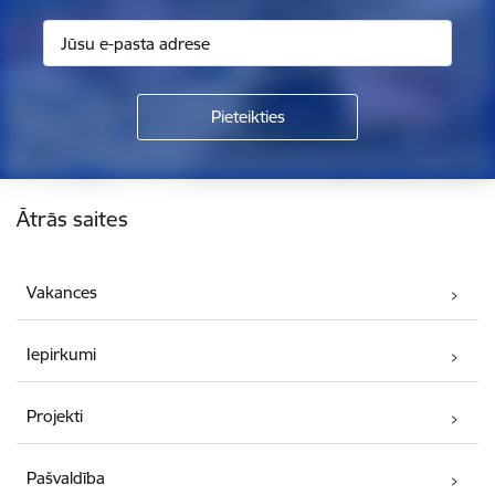
Kājene
Ātrās saites
Vakances
Iepirkumi
Projekti
Pašvaldība