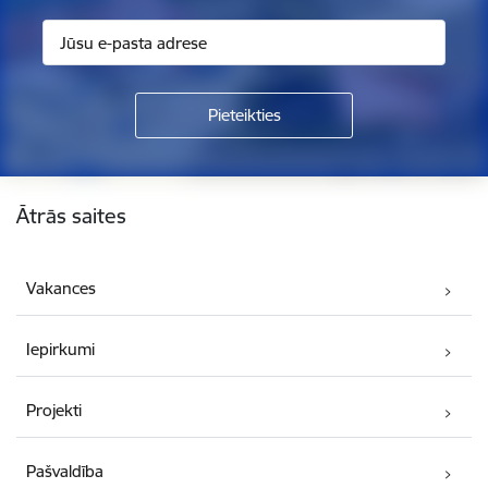
Kājene
Ātrās saites
Vakances
Iepirkumi
Projekti
Pašvaldība