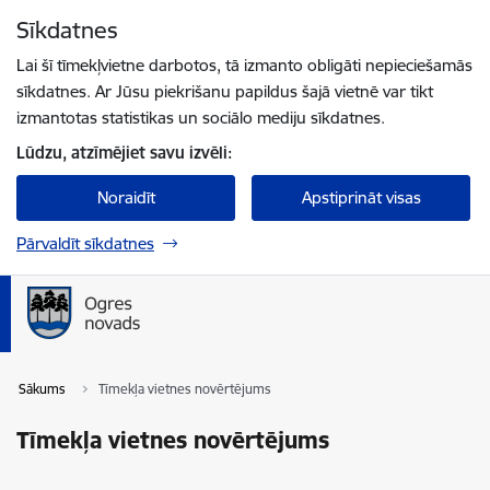
Pāriet uz lapas saturu
Sīkdatnes
Spied
lai meklētu
Enter
Lai šī tīmekļvietne darbotos, tā izmanto obligāti nepieciešamās
sīkdatnes. Ar Jūsu piekrišanu papildus šajā vietnē var tikt
izmantotas statistikas un sociālo mediju sīkdatnes.
Lūdzu, atzīmējiet savu izvēli:
Noraidīt
Apstiprināt visas
Pārvaldīt sīkdatnes
Sākums
Tīmekļa vietnes novērtējums
Tīmekļa vietnes novērtējums