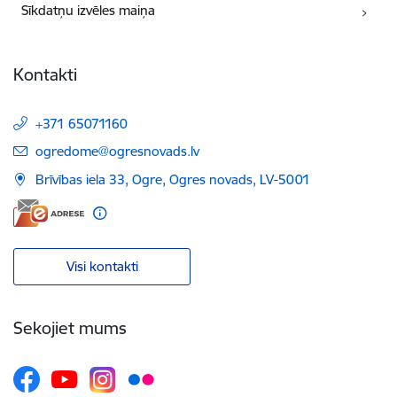
Sīkdatņu izvēles maiņa
Kontakti
+371 65071160
E-pasts:
ogredome@ogresnovads.lv
Brīvības iela 33, Ogre, Ogres novads, LV-5001
Visi kontakti
Sekojiet mums