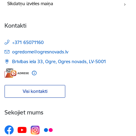
Sīkdatņu izvēles maiņa
Kontakti
+371 65071160
E-pasts:
ogredome@ogresnovads.lv
Brīvības iela 33, Ogre, Ogres novads, LV-5001
Visi kontakti
Sekojiet mums