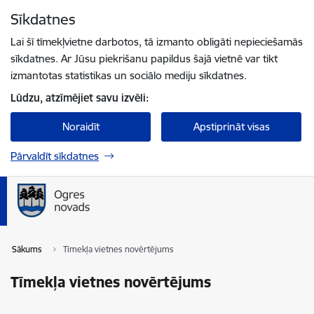
Pāriet uz lapas saturu
Sīkdatnes
Spied
lai meklētu
Enter
Lai šī tīmekļvietne darbotos, tā izmanto obligāti nepieciešamās
sīkdatnes. Ar Jūsu piekrišanu papildus šajā vietnē var tikt
izmantotas statistikas un sociālo mediju sīkdatnes.
Lūdzu, atzīmējiet savu izvēli:
Noraidīt
Apstiprināt visas
Pārvaldīt sīkdatnes
Sākums
Tīmekļa vietnes novērtējums
Tīmekļa vietnes novērtējums