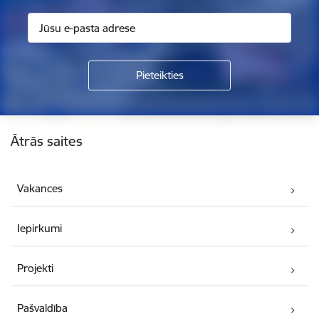
Kājene
Ātrās saites
Vakances
Iepirkumi
Projekti
Pašvaldība