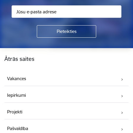
Kājene
Ātrās saites
Vakances
Iepirkumi
Projekti
Pašvaldība