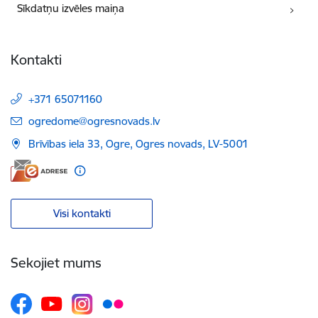
Sīkdatņu izvēles maiņa
Kontakti
+371 65071160
E-pasts:
ogredome@ogresnovads.lv
Brīvības iela 33, Ogre, Ogres novads, LV-5001
Visi kontakti
Sekojiet mums