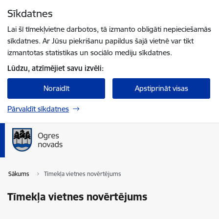
Pāriet uz lapas saturu
Sīkdatnes
Spied
lai meklētu
Enter
Lai šī tīmekļvietne darbotos, tā izmanto obligāti nepieciešamās
sīkdatnes. Ar Jūsu piekrišanu papildus šajā vietnē var tikt
izmantotas statistikas un sociālo mediju sīkdatnes.
Lūdzu, atzīmējiet savu izvēli:
Noraidīt
Apstiprināt visas
Pārvaldīt sīkdatnes
Sākums
Tīmekļa vietnes novērtējums
Tīmekļa vietnes novērtējums