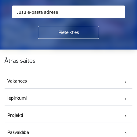
Kājene
Ātrās saites
Vakances
Iepirkumi
Projekti
Pašvaldība