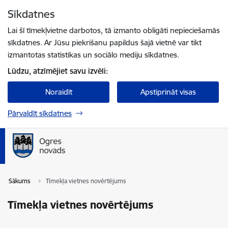
Pāriet uz lapas saturu
Sīkdatnes
Spied
lai meklētu
Enter
Lai šī tīmekļvietne darbotos, tā izmanto obligāti nepieciešamās
sīkdatnes. Ar Jūsu piekrišanu papildus šajā vietnē var tikt
izmantotas statistikas un sociālo mediju sīkdatnes.
Lūdzu, atzīmējiet savu izvēli:
Noraidīt
Apstiprināt visas
Pārvaldīt sīkdatnes
Sākums
Tīmekļa vietnes novērtējums
Tīmekļa vietnes novērtējums