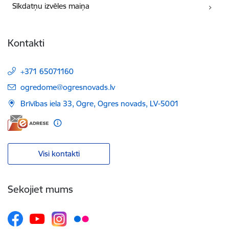
Sīkdatņu izvēles maiņa
Kontakti
+371 65071160
E-pasts:
ogredome@ogresnovads.lv
Brīvības iela 33, Ogre, Ogres novads, LV-5001
Visi kontakti
Sekojiet mums