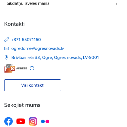
Sīkdatņu izvēles maiņa
Kontakti
+371 65071160
E-pasts:
ogredome@ogresnovads.lv
Brīvības iela 33, Ogre, Ogres novads, LV-5001
Visi kontakti
Sekojiet mums