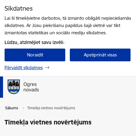
Pāriet uz lapas saturu
Sīkdatnes
Spied
lai meklētu
Enter
Lai šī tīmekļvietne darbotos, tā izmanto obligāti nepieciešamās
sīkdatnes. Ar Jūsu piekrišanu papildus šajā vietnē var tikt
izmantotas statistikas un sociālo mediju sīkdatnes.
Lūdzu, atzīmējiet savu izvēli:
Noraidīt
Apstiprināt visas
Pārvaldīt sīkdatnes
Sākums
Tīmekļa vietnes novērtējums
Tīmekļa vietnes novērtējums