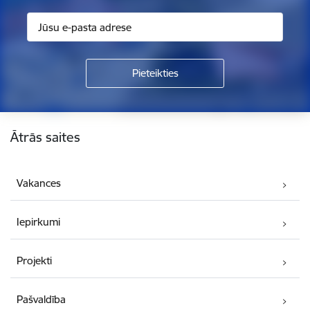
Kājene
Ātrās saites
Vakances
Iepirkumi
Projekti
Pašvaldība