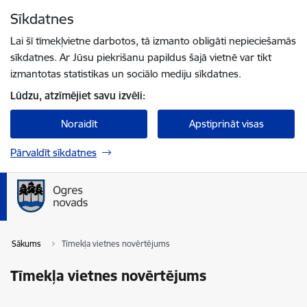
Pāriet uz lapas saturu
Sīkdatnes
Spied
lai meklētu
Enter
Lai šī tīmekļvietne darbotos, tā izmanto obligāti nepieciešamās
sīkdatnes. Ar Jūsu piekrišanu papildus šajā vietnē var tikt
izmantotas statistikas un sociālo mediju sīkdatnes.
Lūdzu, atzīmējiet savu izvēli:
Noraidīt
Apstiprināt visas
Pārvaldīt sīkdatnes
Sākums
Tīmekļa vietnes novērtējums
Tīmekļa vietnes novērtējums