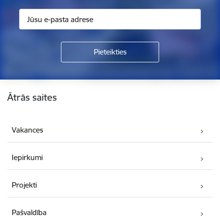
Kājene
Ātrās saites
Vakances
Iepirkumi
Projekti
Pašvaldība