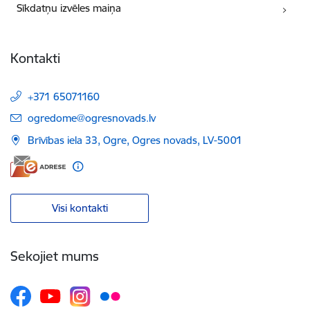
Sīkdatņu izvēles maiņa
Kontakti
+371 65071160
E-pasts:
ogredome@ogresnovads.lv
Brīvības iela 33, Ogre, Ogres novads, LV-5001
Visi kontakti
Sekojiet mums