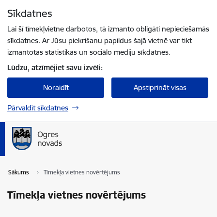
Pāriet uz lapas saturu
Sīkdatnes
Spied
lai meklētu
Enter
Lai šī tīmekļvietne darbotos, tā izmanto obligāti nepieciešamās
sīkdatnes. Ar Jūsu piekrišanu papildus šajā vietnē var tikt
izmantotas statistikas un sociālo mediju sīkdatnes.
Lūdzu, atzīmējiet savu izvēli:
Noraidīt
Apstiprināt visas
Pārvaldīt sīkdatnes
Sākums
Tīmekļa vietnes novērtējums
Tīmekļa vietnes novērtējums