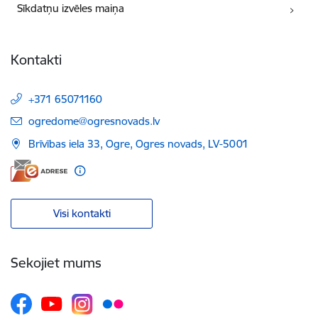
Sīkdatņu izvēles maiņa
Kontakti
+371 65071160
E-pasts:
ogredome@ogresnovads.lv
Brīvības iela 33, Ogre, Ogres novads, LV-5001
Visi kontakti
Sekojiet mums