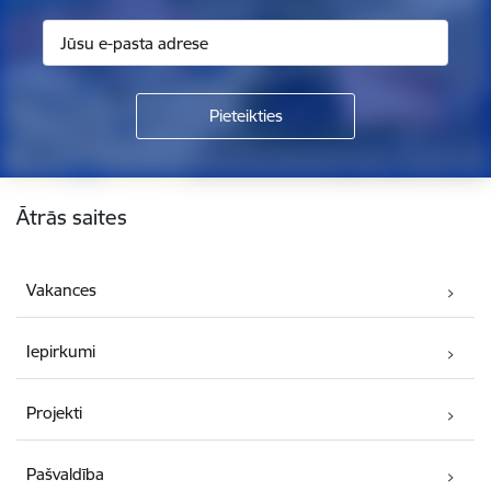
Kājene
Ātrās saites
Vakances
Iepirkumi
Projekti
Pašvaldība