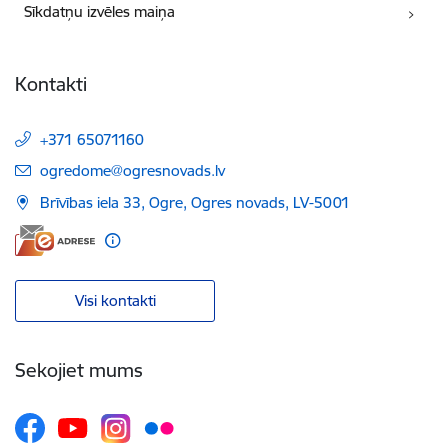
Sīkdatņu izvēles maiņa
Kontakti
+371 65071160
E-pasts:
ogredome@ogresnovads.lv
Brīvības iela 33, Ogre, Ogres novads, LV-5001
Visi kontakti
Sekojiet mums