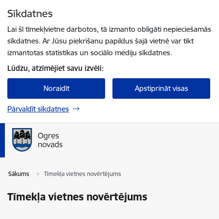
Pāriet uz lapas saturu
Sīkdatnes
Spied
lai meklētu
Enter
Lai šī tīmekļvietne darbotos, tā izmanto obligāti nepieciešamās
sīkdatnes. Ar Jūsu piekrišanu papildus šajā vietnē var tikt
izmantotas statistikas un sociālo mediju sīkdatnes.
Lūdzu, atzīmējiet savu izvēli:
Noraidīt
Apstiprināt visas
Pārvaldīt sīkdatnes
Sākums
Tīmekļa vietnes novērtējums
Tīmekļa vietnes novērtējums