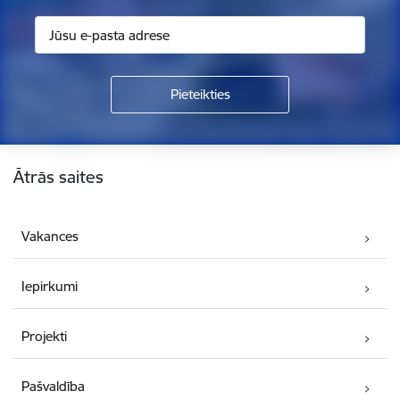
Kājene
Ātrās saites
Vakances
Iepirkumi
Projekti
Pašvaldība