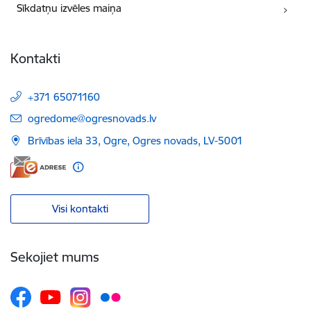
Sīkdatņu izvēles maiņa
Kontakti
+371 65071160
E-pasts:
ogredome@ogresnovads.lv
Brīvības iela 33, Ogre, Ogres novads, LV-5001
Visi kontakti
Sekojiet mums