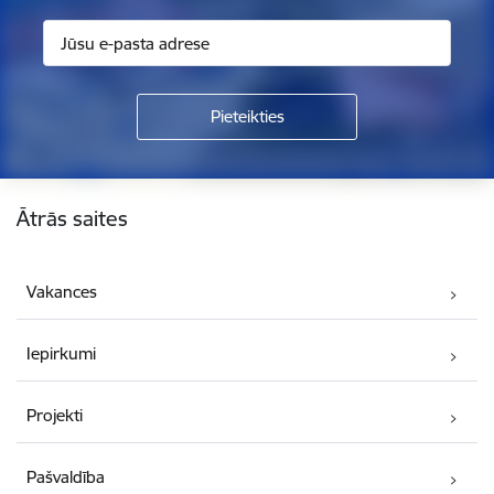
Kājene
Ātrās saites
Vakances
Iepirkumi
Projekti
Pašvaldība