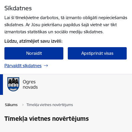
Pāriet uz lapas saturu
Sīkdatnes
Spied
lai meklētu
Enter
Lai šī tīmekļvietne darbotos, tā izmanto obligāti nepieciešamās
sīkdatnes. Ar Jūsu piekrišanu papildus šajā vietnē var tikt
izmantotas statistikas un sociālo mediju sīkdatnes.
Lūdzu, atzīmējiet savu izvēli:
Noraidīt
Apstiprināt visas
Pārvaldīt sīkdatnes
Sākums
Tīmekļa vietnes novērtējums
Tīmekļa vietnes novērtējums