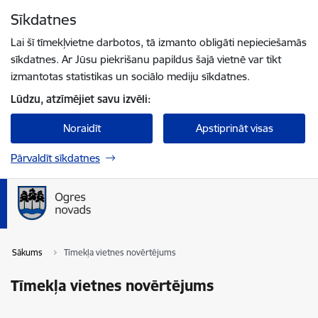
Pāriet uz lapas saturu
Sīkdatnes
Spied
lai meklētu
Enter
Lai šī tīmekļvietne darbotos, tā izmanto obligāti nepieciešamās
sīkdatnes. Ar Jūsu piekrišanu papildus šajā vietnē var tikt
izmantotas statistikas un sociālo mediju sīkdatnes.
Lūdzu, atzīmējiet savu izvēli:
Noraidīt
Apstiprināt visas
Pārvaldīt sīkdatnes
Sākums
Tīmekļa vietnes novērtējums
Tīmekļa vietnes novērtējums