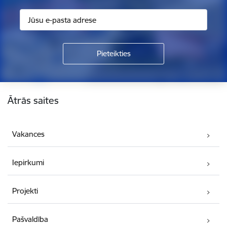
Kājene
Ātrās saites
Vakances
Iepirkumi
Projekti
Pašvaldība