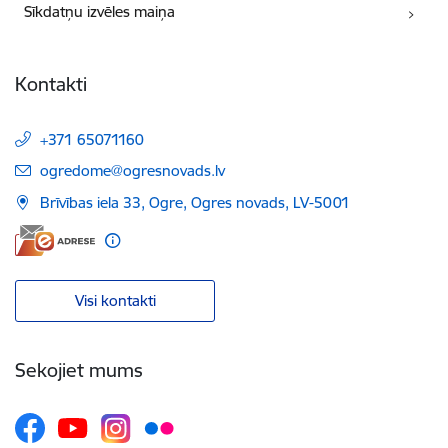
Sīkdatņu izvēles maiņa
Kontakti
+371 65071160
E-pasts:
ogredome@ogresnovads.lv
Brīvības iela 33, Ogre, Ogres novads, LV-5001
Visi kontakti
Sekojiet mums