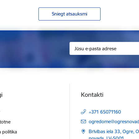
Sniegt atsauksmi
i
Kontakti
t
+371 65071160
E-pasts:
ogredome@ogresnovads
etotne
Brīvības iela 33, Ogre, 
 politika
novads, LV-5001