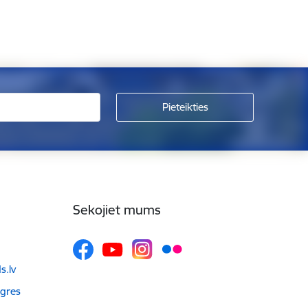
Sekojiet mums
.lv
Ogres