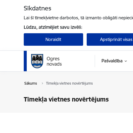
Pāriet uz lapas saturu
Sīkdatnes
Lai šī tīmekļvietne darbotos, tā izmanto obligāti nepiec
Lūdzu, atzīmējiet savu izvēli:
Noraidīt
Apstiprināt visas
Pašvaldība
Sākums
Tīmekļa vietnes novērtējums
Tīmekļa vietnes novērtējums