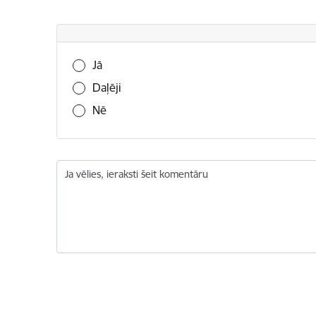
Vai šī informācija bija noderīga?
Jā
Daļēji
Nē
Ja vēlies, ieraksti šeit komentāru