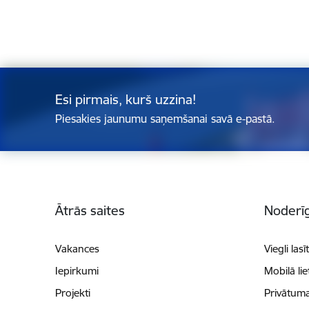
Esi pirmais, kurš uzzina!
Piesakies jaunumu saņemšanai savā e-pastā.
Kājene
Ātrās saites
Noderīg
Vakances
Viegli lasī
Iepirkumi
Mobilā li
Projekti
Privātuma