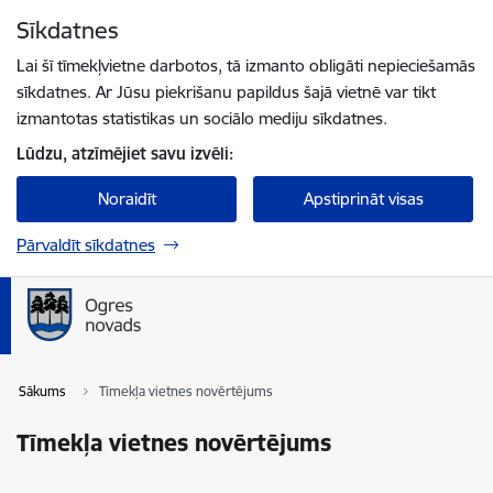
Pāriet uz lapas saturu
Sīkdatnes
Spied
lai meklētu
Enter
Lai šī tīmekļvietne darbotos, tā izmanto obligāti nepieciešamās
sīkdatnes. Ar Jūsu piekrišanu papildus šajā vietnē var tikt
izmantotas statistikas un sociālo mediju sīkdatnes.
Lūdzu, atzīmējiet savu izvēli:
Noraidīt
Apstiprināt visas
Pārvaldīt sīkdatnes
Sākums
Tīmekļa vietnes novērtējums
Tīmekļa vietnes novērtējums