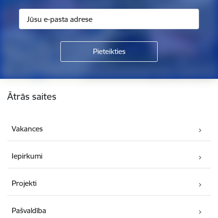
Kājene
Ātrās saites
Vakances
Iepirkumi
Projekti
Pašvaldība