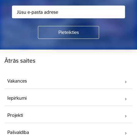
Kājene
Ātrās saites
Vakances
Iepirkumi
Projekti
Pašvaldība