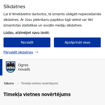
Pāriet uz lapas saturu
Sīkdatnes
Spied
lai meklētu
Enter
Lai šī tīmekļvietne darbotos, tā izmanto obligāti nepieciešamās
sīkdatnes. Ar Jūsu piekrišanu papildus šajā vietnē var tikt
izmantotas statistikas un sociālo mediju sīkdatnes.
Lūdzu, atzīmējiet savu izvēli:
Noraidīt
Apstiprināt visas
Pārvaldīt sīkdatnes
Sākums
Tīmekļa vietnes novērtējums
Tīmekļa vietnes novērtējums