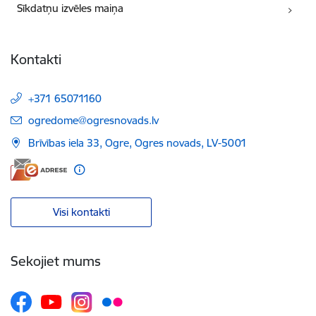
Sīkdatņu izvēles maiņa
Kontakti
+371 65071160
E-pasts:
ogredome@ogresnovads.lv
Brīvības iela 33, Ogre, Ogres novads, LV-5001
Visi kontakti
Sekojiet mums