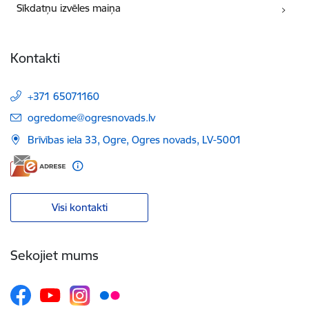
Sīkdatņu izvēles maiņa
Kontakti
+371 65071160
E-pasts:
ogredome@ogresnovads.lv
Brīvības iela 33, Ogre, Ogres novads, LV-5001
Visi kontakti
Sekojiet mums