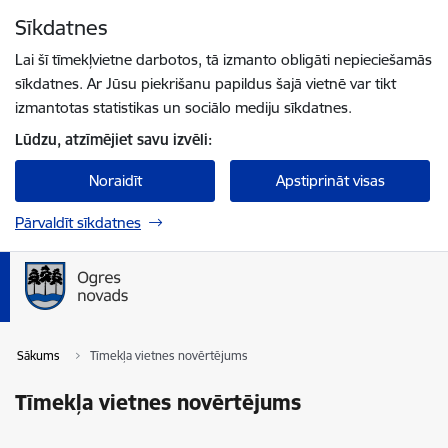
Pāriet uz lapas saturu
Sīkdatnes
Spied
lai meklētu
Enter
Lai šī tīmekļvietne darbotos, tā izmanto obligāti nepieciešamās
sīkdatnes. Ar Jūsu piekrišanu papildus šajā vietnē var tikt
izmantotas statistikas un sociālo mediju sīkdatnes.
Lūdzu, atzīmējiet savu izvēli:
Noraidīt
Apstiprināt visas
Pārvaldīt sīkdatnes
Sākums
Tīmekļa vietnes novērtējums
Tīmekļa vietnes novērtējums