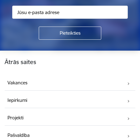
Kājene
Ātrās saites
Vakances
Iepirkumi
Projekti
Pašvaldība