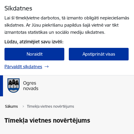
Pāriet uz lapas saturu
Sīkdatnes
Spied
lai meklētu
Enter
Lai šī tīmekļvietne darbotos, tā izmanto obligāti nepieciešamās
sīkdatnes. Ar Jūsu piekrišanu papildus šajā vietnē var tikt
izmantotas statistikas un sociālo mediju sīkdatnes.
Lūdzu, atzīmējiet savu izvēli:
Noraidīt
Apstiprināt visas
Pārvaldīt sīkdatnes
Sākums
Tīmekļa vietnes novērtējums
Tīmekļa vietnes novērtējums