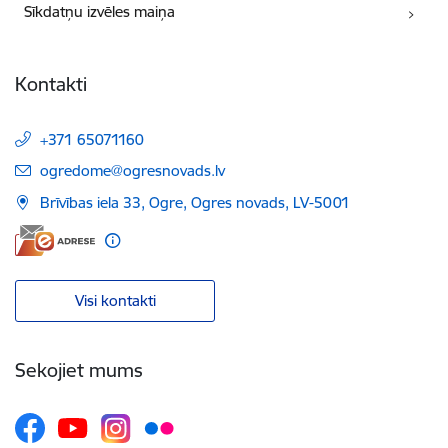
Sīkdatņu izvēles maiņa
Kontakti
+371 65071160
E-pasts:
ogredome@ogresnovads.lv
Brīvības iela 33, Ogre, Ogres novads, LV-5001
Visi kontakti
Sekojiet mums