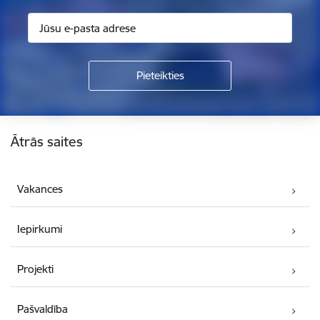
Kājene
Ātrās saites
Vakances
Iepirkumi
Projekti
Pašvaldība