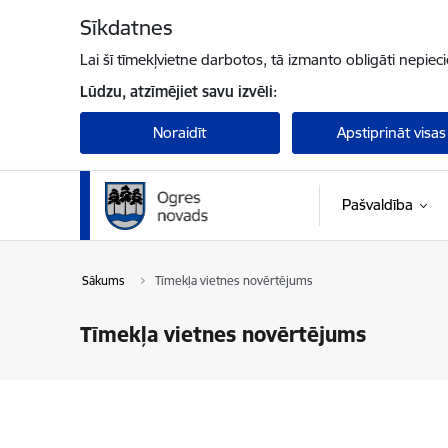
Pāriet uz lapas saturu
Sīkdatnes
Lai šī tīmekļvietne darbotos, tā izmanto obligāti nepiec
Lūdzu, atzīmējiet savu izvēli:
Noraidīt
Apstiprināt visas
Pašvaldība
Sākums
Tīmekļa vietnes novērtējums
Tīmekļa vietnes novērtējums