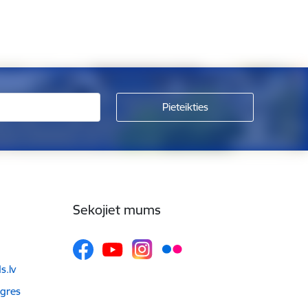
Sekojiet mums
.lv
Ogres