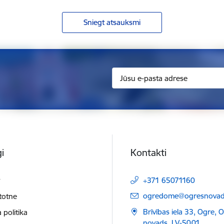
Sniegt atsauksmi
i
Kontakti
t
+371 65071160
E-pasts:
ogredome@ogresnovads
etotne
Brīvības iela 33, Ogre, 
 politika
novads, LV-5001