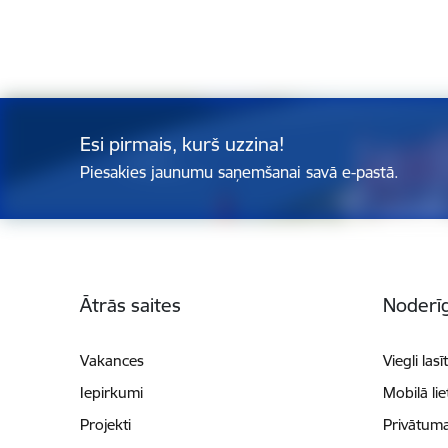
Esi pirmais, kurš uzzina!
Piesakies jaunumu saņemšanai savā e-pastā.
Kājene
Ātrās saites
Noderīg
Vakances
Viegli lasī
Iepirkumi
Mobilā li
Projekti
Privātuma