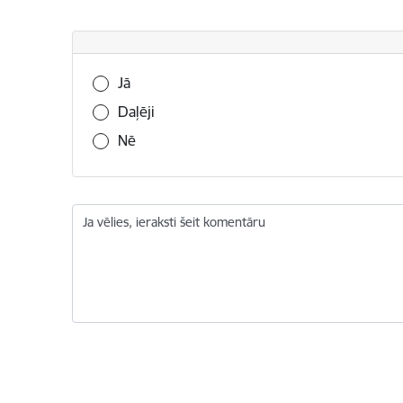
Vai šī informācija bija noderīga?
Jā
Daļēji
Nē
Ja vēlies, ieraksti šeit komentāru