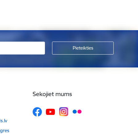
Sekojiet mums
.lv
Ogres