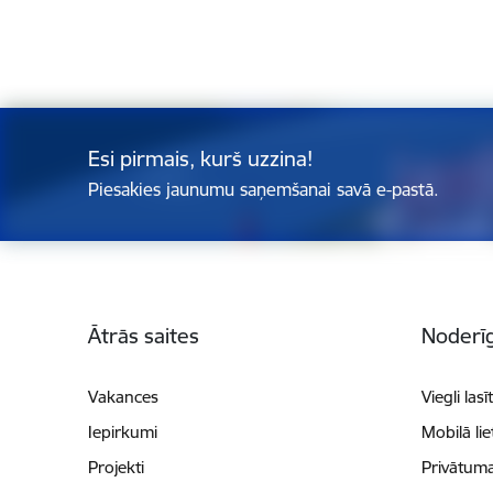
Esi pirmais, kurš uzzina!
Piesakies jaunumu saņemšanai savā e-pastā.
Kājene
Ātrās saites
Noderīg
Vakances
Viegli lasī
Iepirkumi
Mobilā li
Projekti
Privātuma