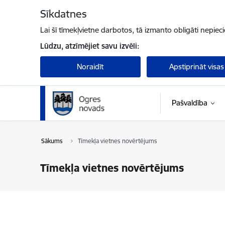
Pāriet uz lapas saturu
Sīkdatnes
Lai šī tīmekļvietne darbotos, tā izmanto obligāti nepiec
Lūdzu, atzīmējiet savu izvēli:
Noraidīt
Apstiprināt visas
Pašvaldība
Sākums
Tīmekļa vietnes novērtējums
Tīmekļa vietnes novērtējums