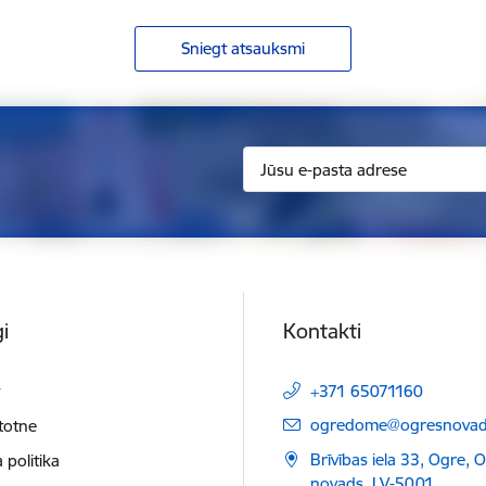
Sniegt atsauksmi
i
Kontakti
t
+371 65071160
E-pasts:
ogredome@ogresnovads
etotne
Brīvības iela 33, Ogre, 
 politika
novads, LV-5001