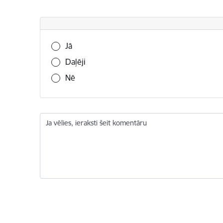
Vai šī informācija bija noderīga?
Jā
Daļēji
Nē
Ja vēlies, ieraksti šeit komentāru