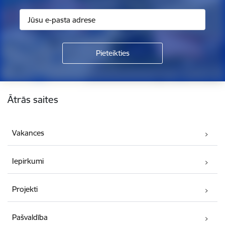
Kājene
Ātrās saites
Vakances
Iepirkumi
Projekti
Pašvaldība