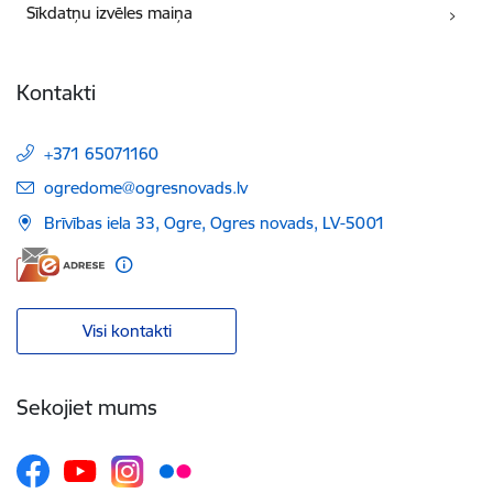
Sīkdatņu izvēles maiņa
Kontakti
+371 65071160
E-pasts:
ogredome@ogresnovads.lv
Brīvības iela 33, Ogre, Ogres novads, LV-5001
Visi kontakti
Sekojiet mums