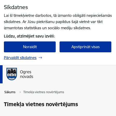
Pāriet uz lapas saturu
Sīkdatnes
Spied
lai meklētu
Enter
Lai šī tīmekļvietne darbotos, tā izmanto obligāti nepieciešamās
sīkdatnes. Ar Jūsu piekrišanu papildus šajā vietnē var tikt
izmantotas statistikas un sociālo mediju sīkdatnes.
Lūdzu, atzīmējiet savu izvēli:
Noraidīt
Apstiprināt visas
Pārvaldīt sīkdatnes
Sākums
Tīmekļa vietnes novērtējums
Tīmekļa vietnes novērtējums