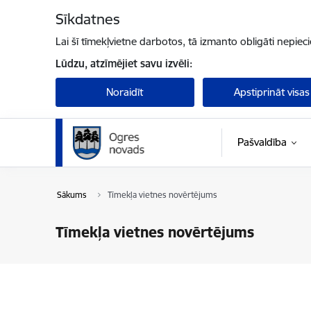
Pāriet uz lapas saturu
Sīkdatnes
Lai šī tīmekļvietne darbotos, tā izmanto obligāti nepiec
Lūdzu, atzīmējiet savu izvēli:
Noraidīt
Apstiprināt visas
Pašvaldība
Sākums
Tīmekļa vietnes novērtējums
Tīmekļa vietnes novērtējums