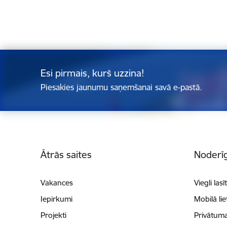
Esi pirmais, kurš uzzina!
Piesakies jaunumu saņemšanai savā e-pastā.
Kājene
Ātrās saites
Noderīg
Vakances
Viegli lasī
Iepirkumi
Mobilā li
Projekti
Privātuma