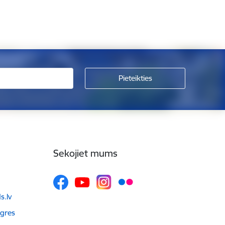
Sekojiet mums
.lv
Ogres