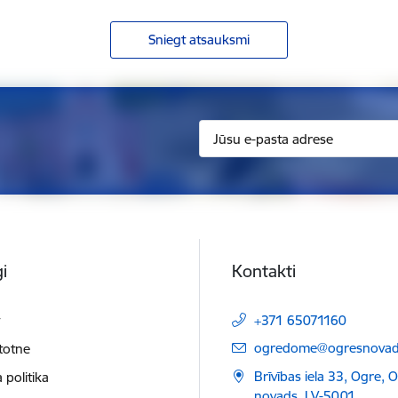
Sniegt atsauksmi
i
Kontakti
t
+371 65071160
E-pasts:
ogredome@ogresnovads
etotne
Brīvības iela 33, Ogre, 
 politika
novads, LV-5001