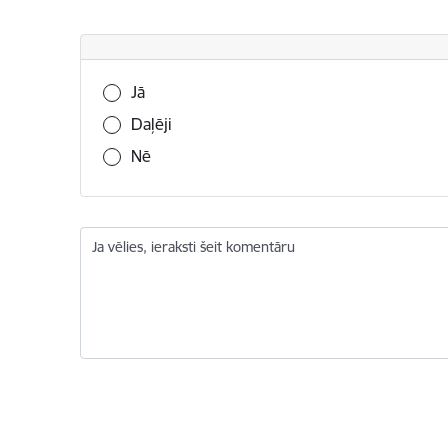
Vai šī informācija bija noderīga?
Jā
Daļēji
Nē
Ja vēlies, ieraksti šeit komentāru