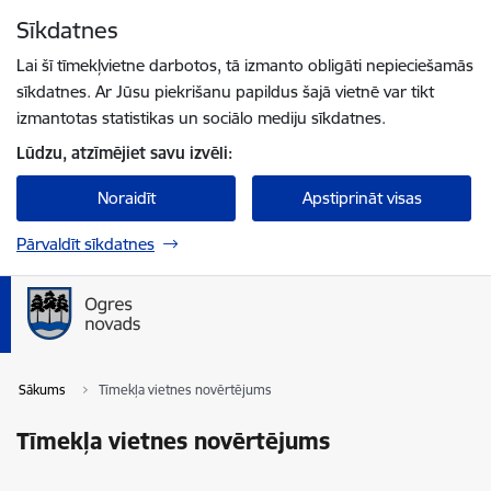
Pāriet uz lapas saturu
Sīkdatnes
Spied
lai meklētu
Enter
Lai šī tīmekļvietne darbotos, tā izmanto obligāti nepieciešamās
sīkdatnes. Ar Jūsu piekrišanu papildus šajā vietnē var tikt
izmantotas statistikas un sociālo mediju sīkdatnes.
Lūdzu, atzīmējiet savu izvēli:
Noraidīt
Apstiprināt visas
Pārvaldīt sīkdatnes
Sākums
Tīmekļa vietnes novērtējums
Tīmekļa vietnes novērtējums