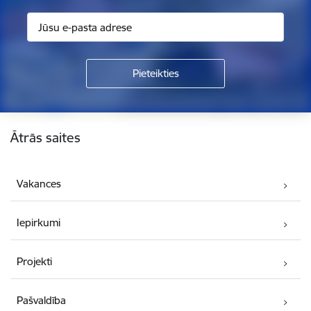
Kājene
Ātrās saites
Vakances
Iepirkumi
Projekti
Pašvaldība