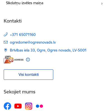
Sīkdatņu izvēles maiņa
Kontakti
+371 65071160
E-pasts:
ogredome@ogresnovads.lv
Brīvības iela 33, Ogre, Ogres novads, LV-5001
Visi kontakti
Sekojiet mums