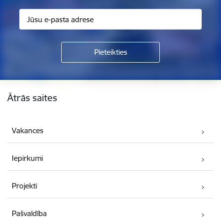
Kājene
Ātrās saites
Vakances
Iepirkumi
Projekti
Pašvaldība