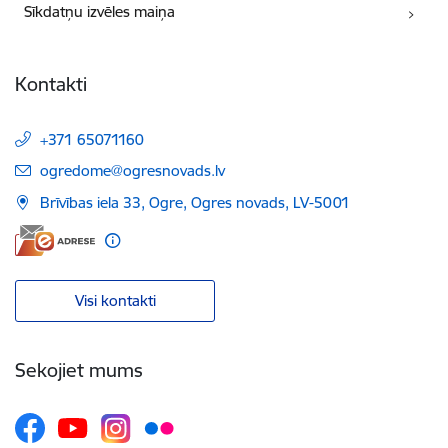
Sīkdatņu izvēles maiņa
Kontakti
+371 65071160
E-pasts:
ogredome@ogresnovads.lv
Brīvības iela 33, Ogre, Ogres novads, LV-5001
Visi kontakti
Sekojiet mums