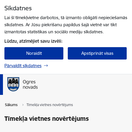
Pāriet uz lapas saturu
Sīkdatnes
Spied
lai meklētu
Enter
Lai šī tīmekļvietne darbotos, tā izmanto obligāti nepieciešamās
sīkdatnes. Ar Jūsu piekrišanu papildus šajā vietnē var tikt
izmantotas statistikas un sociālo mediju sīkdatnes.
Lūdzu, atzīmējiet savu izvēli:
Noraidīt
Apstiprināt visas
Pārvaldīt sīkdatnes
Sākums
Tīmekļa vietnes novērtējums
Tīmekļa vietnes novērtējums