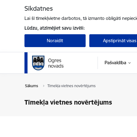
Pāriet uz lapas saturu
Sīkdatnes
Lai šī tīmekļvietne darbotos, tā izmanto obligāti nepiec
Lūdzu, atzīmējiet savu izvēli:
Noraidīt
Apstiprināt visas
Pašvaldība
Sākums
Tīmekļa vietnes novērtējums
Tīmekļa vietnes novērtējums