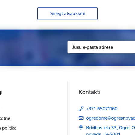
Sniegt atsauksmi
i
Kontakti
t
+371 65071160
E-pasts:
ogredome@ogresnovads
etotne
Brīvības iela 33, Ogre, 
 politika
novads, LV-5001