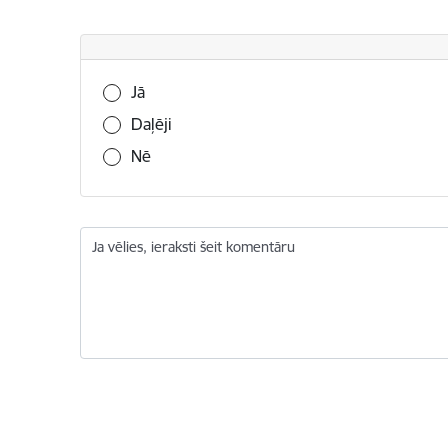
Vai šī informācija bija noderīga?
Jā
Daļēji
Nē
Ja vēlies, ieraksti šeit komentāru