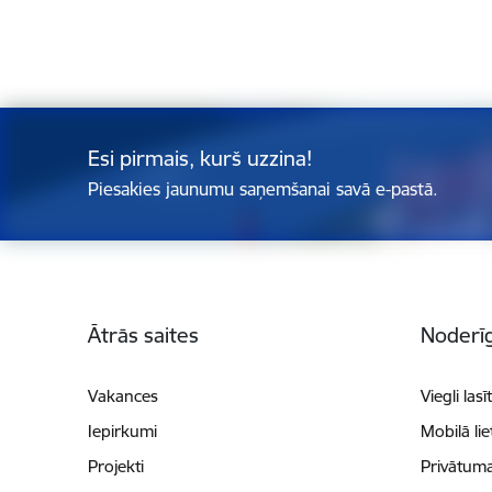
Esi pirmais, kurš uzzina!
Piesakies jaunumu saņemšanai savā e-pastā.
Kājene
Ātrās saites
Noderīg
Vakances
Viegli lasī
Iepirkumi
Mobilā li
Projekti
Privātuma