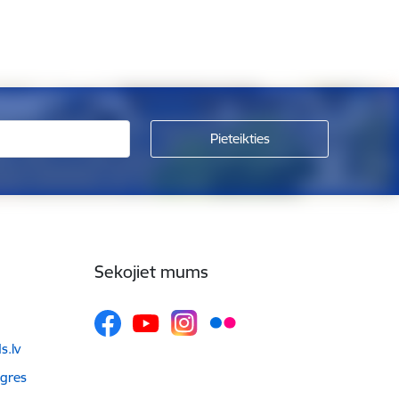
Sekojiet mums
.lv
Ogres