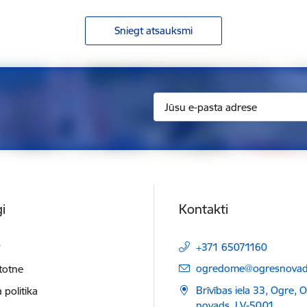
Sniegt atsauksmi
i
Kontakti
t
+371 65071160
E-pasts:
ogredome@ogresnovads
etotne
Brīvības iela 33, Ogre, 
 politika
novads, LV-5001