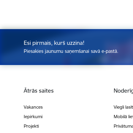
Esi pirmais, kurš uzzina!
Piesakies jaunumu saņemšanai savā e-pastā.
Kājene
Ātrās saites
Noderīg
Vakances
Viegli lasī
Iepirkumi
Mobilā li
Projekti
Privātuma