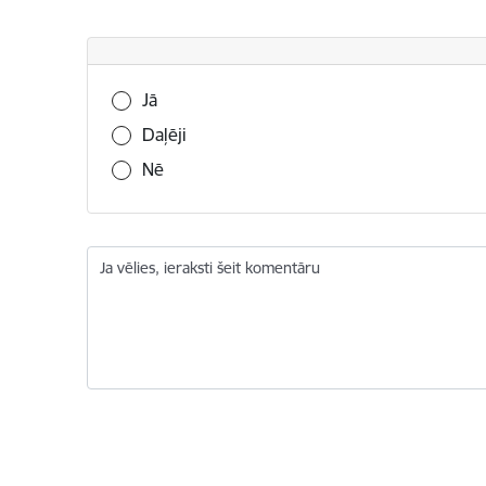
Vai šī informācija bija noderīga?
Jā
Daļēji
Nē
Ja vēlies, ieraksti šeit komentāru