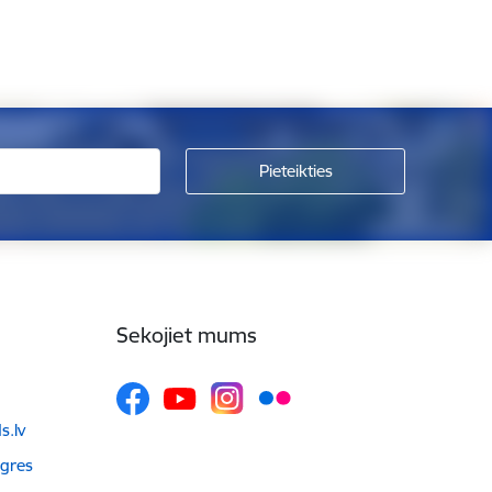
Sekojiet mums
.lv
Ogres