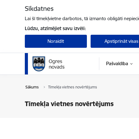
Pāriet uz lapas saturu
Sīkdatnes
Lai šī tīmekļvietne darbotos, tā izmanto obligāti nepiec
Lūdzu, atzīmējiet savu izvēli:
Noraidīt
Apstiprināt visas
Pašvaldība
Sākums
Tīmekļa vietnes novērtējums
Tīmekļa vietnes novērtējums