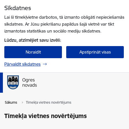
Pāriet uz lapas saturu
Sīkdatnes
Spied
lai meklētu
Enter
Lai šī tīmekļvietne darbotos, tā izmanto obligāti nepieciešamās
sīkdatnes. Ar Jūsu piekrišanu papildus šajā vietnē var tikt
izmantotas statistikas un sociālo mediju sīkdatnes.
Lūdzu, atzīmējiet savu izvēli:
Noraidīt
Apstiprināt visas
Pārvaldīt sīkdatnes
Sākums
Tīmekļa vietnes novērtējums
Tīmekļa vietnes novērtējums