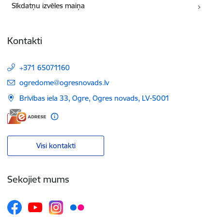
Sīkdatņu izvēles maiņa
Kontakti
+371 65071160
E-pasts:
ogredome@ogresnovads.lv
Brīvības iela 33, Ogre, Ogres novads, LV-5001
Visi kontakti
Sekojiet mums