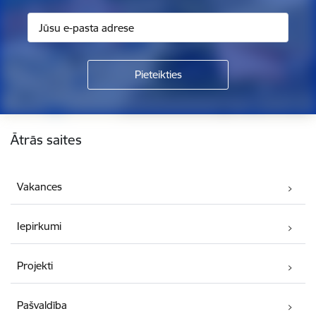
Kājene
Ātrās saites
Vakances
Iepirkumi
Projekti
Pašvaldība