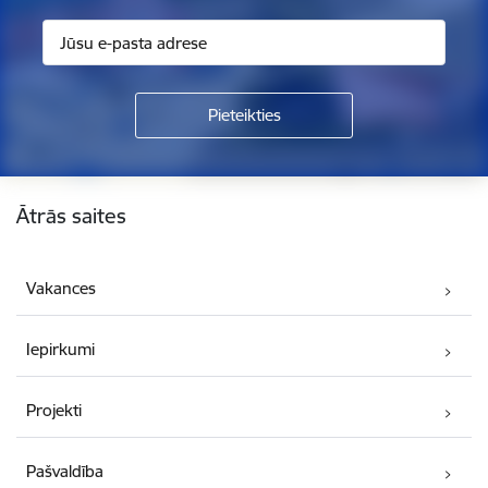
Kājene
Ātrās saites
Vakances
Iepirkumi
Projekti
Pašvaldība