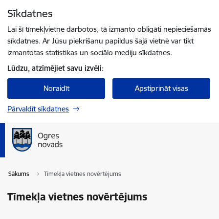
Pāriet uz lapas saturu
Sīkdatnes
Spied
lai meklētu
Enter
Lai šī tīmekļvietne darbotos, tā izmanto obligāti nepieciešamās
sīkdatnes. Ar Jūsu piekrišanu papildus šajā vietnē var tikt
izmantotas statistikas un sociālo mediju sīkdatnes.
Lūdzu, atzīmējiet savu izvēli:
Noraidīt
Apstiprināt visas
Pārvaldīt sīkdatnes
Sākums
Tīmekļa vietnes novērtējums
Tīmekļa vietnes novērtējums