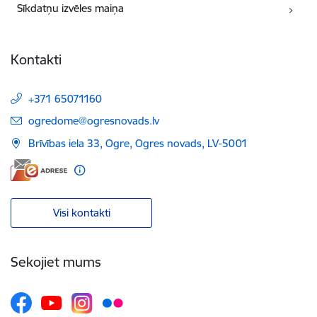
Sīkdatņu izvēles maiņa
Kontakti
+371 65071160
E-pasts:
ogredome@ogresnovads.lv
Brīvības iela 33, Ogre, Ogres novads, LV-5001
Visi kontakti
Sekojiet mums