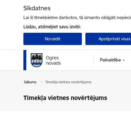
Pāriet uz lapas saturu
Sīkdatnes
Lai šī tīmekļvietne darbotos, tā izmanto obligāti nepiec
Lūdzu, atzīmējiet savu izvēli:
Noraidīt
Apstiprināt visas
Pašvaldība
Sākums
Tīmekļa vietnes novērtējums
Tīmekļa vietnes novērtējums