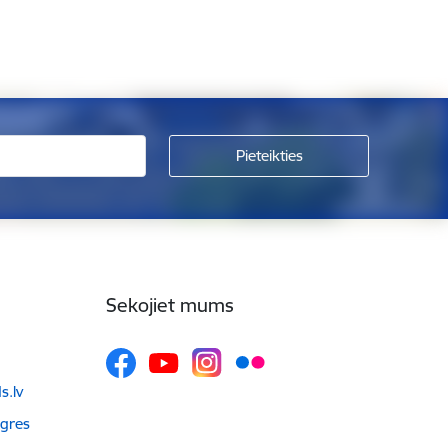
Sekojiet mums
.lv
Ogres