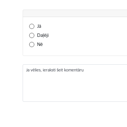
Vai šī informācija bija noderīga?
Jā
Daļēji
Nē
Ja vēlies, ieraksti šeit komentāru