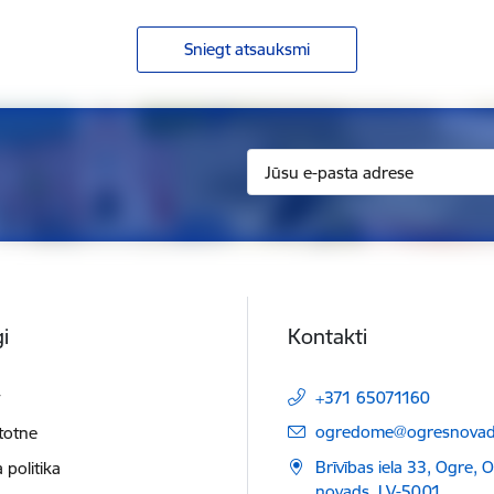
Sniegt atsauksmi
i
Kontakti
t
+371 65071160
E-pasts:
ogredome@ogresnovads
etotne
Brīvības iela 33, Ogre, 
 politika
novads, LV-5001