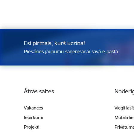
Esi pirmais, kurš uzzina!
Piesakies jaunumu saņemšanai savā e-pastā.
Kājene
Ātrās saites
Noderīg
Vakances
Viegli lasī
Iepirkumi
Mobilā li
Projekti
Privātuma