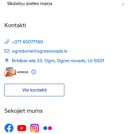
Sīkdatņu izvēles maiņa
Kontakti
+371 65071160
E-pasts:
ogredome@ogresnovads.lv
Brīvības iela 33, Ogre, Ogres novads, LV-5001
Visi kontakti
Sekojiet mums