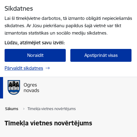
Pāriet uz lapas saturu
Sīkdatnes
Spied
lai meklētu
Enter
Lai šī tīmekļvietne darbotos, tā izmanto obligāti nepieciešamās
sīkdatnes. Ar Jūsu piekrišanu papildus šajā vietnē var tikt
izmantotas statistikas un sociālo mediju sīkdatnes.
Lūdzu, atzīmējiet savu izvēli:
Noraidīt
Apstiprināt visas
Pārvaldīt sīkdatnes
Sākums
Tīmekļa vietnes novērtējums
Tīmekļa vietnes novērtējums