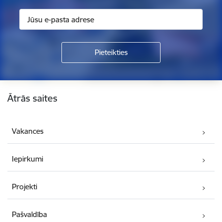
Kājene
Ātrās saites
Vakances
Iepirkumi
Projekti
Pašvaldība