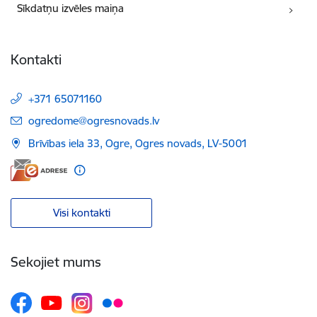
Sīkdatņu izvēles maiņa
Kontakti
+371 65071160
E-pasts:
ogredome@ogresnovads.lv
Brīvības iela 33, Ogre, Ogres novads, LV-5001
Visi kontakti
Sekojiet mums