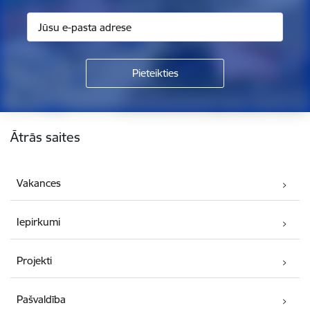
Kājene
Ātrās saites
Vakances
Iepirkumi
Projekti
Pašvaldība