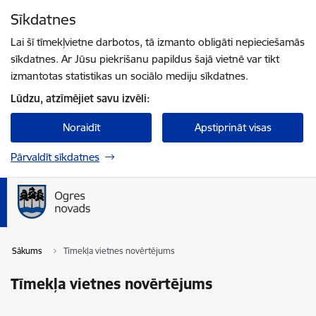
Pāriet uz lapas saturu
Sīkdatnes
Spied
lai meklētu
Enter
Lai šī tīmekļvietne darbotos, tā izmanto obligāti nepieciešamās
sīkdatnes. Ar Jūsu piekrišanu papildus šajā vietnē var tikt
izmantotas statistikas un sociālo mediju sīkdatnes.
Lūdzu, atzīmējiet savu izvēli:
Noraidīt
Apstiprināt visas
Pārvaldīt sīkdatnes
Sākums
Tīmekļa vietnes novērtējums
Tīmekļa vietnes novērtējums