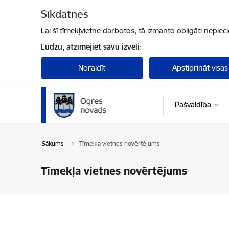
Pāriet uz lapas saturu
Sīkdatnes
Lai šī tīmekļvietne darbotos, tā izmanto obligāti nepiec
Lūdzu, atzīmējiet savu izvēli:
Noraidīt
Apstiprināt visas
Pašvaldība
Sākums
Tīmekļa vietnes novērtējums
Tīmekļa vietnes novērtējums