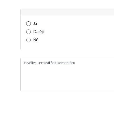
Vai šī informācija bija noderīga?
Jā
Daļēji
Nē
Ja vēlies, ieraksti šeit komentāru