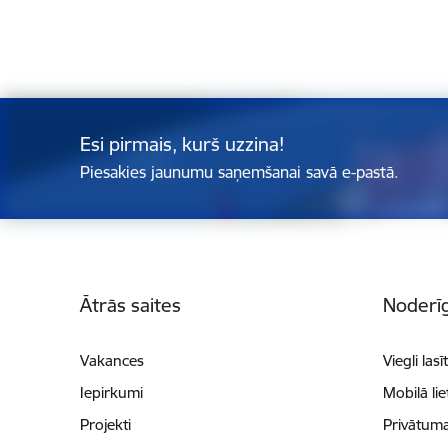
Esi pirmais, kurš uzzina!
Piesakies jaunumu saņemšanai savā e-pastā.
Kājene
Ātrās saites
Noderīg
Vakances
Viegli lasī
Iepirkumi
Mobilā li
Projekti
Privātuma