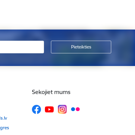
Sekojiet mums
.lv
Ogres