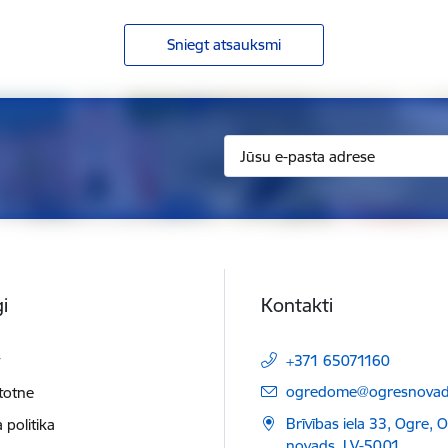
Sniegt atsauksmi
i
Kontakti
t
+371 65071160
E-pasts:
ogredome@ogresnovads
etotne
Brīvības iela 33, Ogre, 
 politika
novads, LV-5001