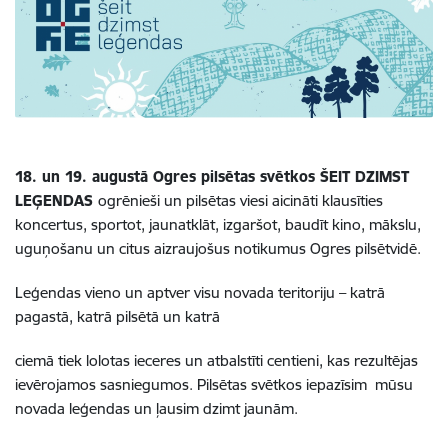
18. un 19. augustā Ogres pilsētas svētkos ŠEIT DZIMST
LEĢENDAS
ogrēnieši un pilsētas viesi aicināti klausīties
koncertus, sportot, jaunatklāt, izgaršot, baudīt kino, mākslu,
uguņošanu un citus aizraujošus notikumus Ogres pilsētvidē.
Leģendas vieno un aptver visu novada teritoriju – katrā
pagastā, katrā pilsētā un katrā
ciemā tiek lolotas ieceres un atbalstīti centieni, kas rezultējas
ievērojamos sasniegumos. Pilsētas svētkos iepazīsim mūsu
novada leģendas un ļausim dzimt jaunām.