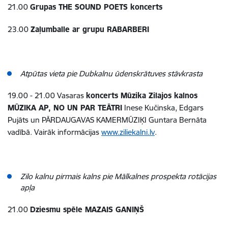
21.00
Grupas THE SOUND POETS koncerts
23.00
Zaļumballe ar grupu RABARBERI
Atpūtas vieta pie Dubkalnu ūdenskrātuves stāvkrasta
19.00 - 21.00 Vasaras
koncerts Mūzika Zilajos kalnos
MŪZIKA AP, NO UN PAR TEĀTRI
Inese Kučinska, Edgars
Pujāts un PĀRDAUGAVAS KAMERMŪZIĶI Guntara Bernāta
vadībā. Vairāk informācijas
www.ziliekalni.lv
.
Zilo kalnu pirmais kalns pie Mālkalnes prospekta rotācijas
apļa
21.00
Dziesmu spēle MAZAIS GANIŅŠ