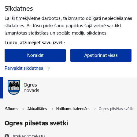
Pāriet uz lapas saturu
Sīkdatnes
Spied
lai meklētu
Enter
Lai šī tīmekļvietne darbotos, tā izmanto obligāti nepieciešamās
sīkdatnes. Ar Jūsu piekrišanu papildus šajā vietnē var tikt
izmantotas statistikas un sociālo mediju sīkdatnes.
Lūdzu, atzīmējiet savu izvēli:
Noraidīt
Apstiprināt visas
Pārvaldīt sīkdatnes
Sākums
Aktualitātes
Notikumu kalendārs
Ogres pilsētas svētki
Ogres pilsētas svētki
Atskaņot tekstu