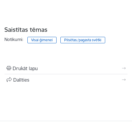
Saistītas tēmas
Notikumi:
Visai ģimenei
Pilsētas/pagasta svētki
Drukāt lapu
Dalīties