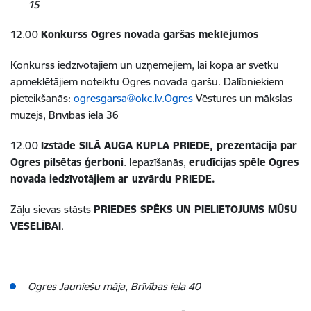
15
12.00
Konkurss Ogres novada garšas meklējumos
Konkurss iedzīvotājiem un uzņēmējiem, lai kopā ar svētku
apmeklētājiem noteiktu Ogres novada garšu. Dalībniekiem
pieteikšanās:
ogresgarsa@okc.lv.Ogres
Vēstures un mākslas
muzejs, Brīvības iela 36
12.00
Izstāde SILĀ AUGA KUPLA PRIEDE, prezentācija par
Ogres pilsētas ģerboni
. Iepazīšanās,
erudīcijas spēle
Ogres
novada iedzīvotājiem ar uzvārdu PRIEDE.
Zāļu sievas stāsts
PRIEDES SPĒKS UN PIELIETOJUMS MŪSU
VESELĪBAI
.
Ogres Jauniešu māja, Brīvības iela 40