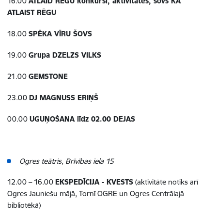
16.00
ATLAID RĒGU konkursi, aktivitātes, šovs KĀ
ATLAIST RĒGU
18.00
SPĒKA VĪRU ŠOVS
19.00
Grupa DZELZS VILKS
21.00
GEMSTONE
23.00
DJ MAGNUSS ERIŅŠ
00.00
UGUŅOŠANA līdz 02.00 DEJAS
Ogres teātris, Brīvības iela 15
12.00 – 16.00
EKSPEDĪCIJA - KVESTS
(aktivitāte notiks arī
Ogres Jauniešu mājā, Tornī OGRE un Ogres Centrālajā
bibliotēkā)