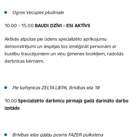
Ogres Vecupes pludmale
10.00 – 15.00
BAUDI DZĪVI - ESI AKTĪVS
Aktīvās atpūtas pie ūdens specializēto aprīkojumu
demonstrējumi un iespējas tos izmēģināt personām ar
kustību traucējumiem un viņu ģimenes locekļiem, radošās
darbnīcas bērniem.
Pie kafejnīcas ZELTA LIEPA, Brīvības iela 18
10.00
Specializēto darbnīcu pirmajā gadā darināto darbu
izstāde
Brīvības ielas gājēju posms FAZER pulksteņa