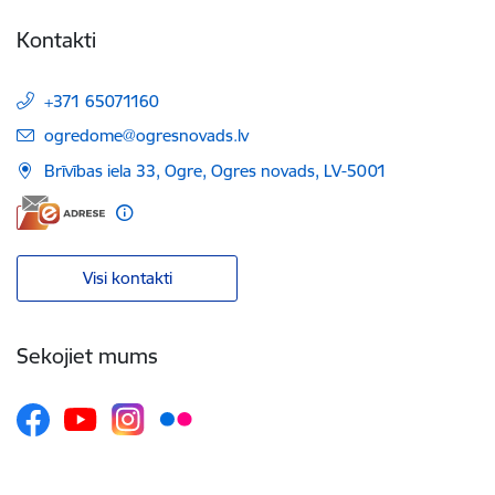
Kontakti
+371 65071160
E-pasts:
ogredome@ogresnovads.lv
Brīvības iela 33, Ogre, Ogres novads, LV-5001
Visi kontakti
Sekojiet mums