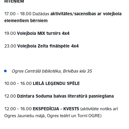
RITEŅIEM
17.00 – 18.00 Dažādas
aktivitātes/sacensības ar volejbola
elementiem bērniem
19.00
Volejbola MIX turnīrs 4x4
23.00
Volejbola Zelta finālspēle 4x4
Ogres Centrālā bibliotēka, Brīvības iela 35
10.00 – 16.00
LIELĀ LEĢENDU SPĒLE
12.00
Dzintara Soduma balvas literatūrā pasniegšana
12.00 – 16.00
EKSPEDĪCIJA - KVESTS
(aktivitāte notiks arī
Ogres Jauniešu mājā, Ogres teātrī un Tornī OGRE)