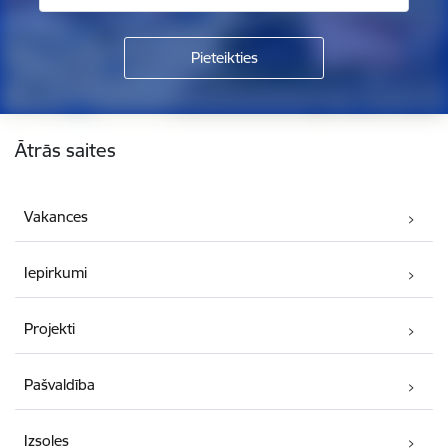
Kājene
Ātrās saites
Vakances
Iepirkumi
Projekti
Pašvaldība
Izsoles