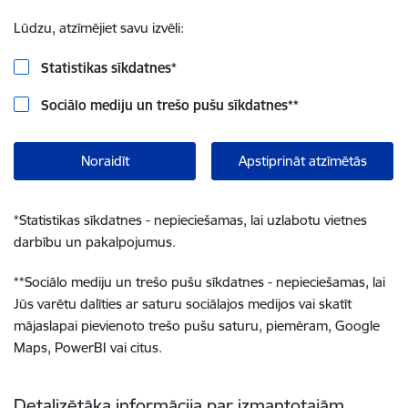
Lūdzu, atzīmējiet savu izvēli:
Statistikas sīkdatnes
*
Sociālo mediju un trešo pušu sīkdatnes
**
Noraidīt
Apstiprināt atzīmētās
*
Statistikas sīkdatnes - nepieciešamas, lai uzlabotu vietnes
darbību un pakalpojumus.
**
Sociālo mediju un trešo pušu sīkdatnes - nepieciešamas, lai
Jūs varētu dalīties ar saturu sociālajos medijos vai skatīt
mājaslapai pievienoto trešo pušu saturu, piemēram, Google
Maps, PowerBI vai citus.
Detalizētāka informācija par izmantotajām