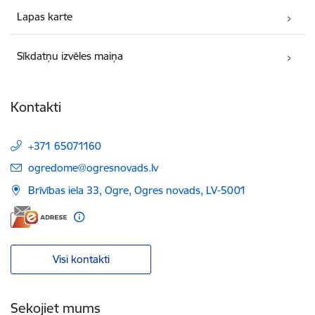
Lapas karte
Sīkdatņu izvēles maiņa
Kontakti
+371 65071160
E-pasts:
ogredome@ogresnovads.lv
Brīvības iela 33, Ogre, Ogres novads, LV-5001
Visi kontakti
Sekojiet mums