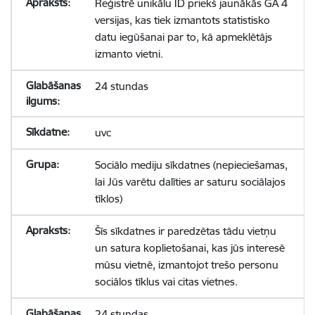
Reģistrē unikālu ID priekš jaunākās GA 4
versijas, kas tiek izmantots statistisko
datu iegūšanai par to, kā apmeklētājs
izmanto vietni.
24 stundas
uvc
Sociālo mediju sīkdatnes (nepieciešamas,
lai Jūs varētu dalīties ar saturu sociālajos
tīklos)
Šīs sīkdatnes ir paredzētas tādu vietņu
un satura koplietošanai, kas jūs interesē
mūsu vietnē, izmantojot trešo personu
sociālos tīklus vai citas vietnes.
24 stundas