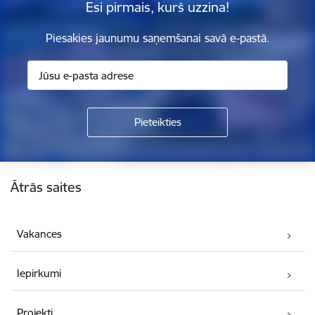
Esi pirmais, kurš uzzina!
Piesakies jaunumu saņemšanai savā e-pastā.
Kājene
Ātrās saites
Vakances
Iepirkumi
Projekti