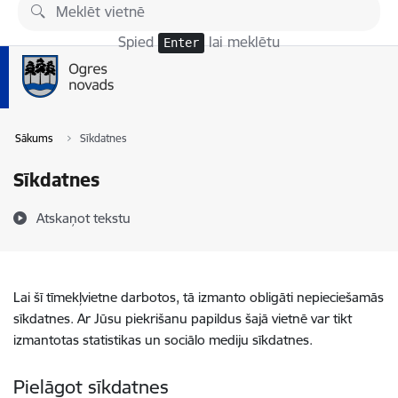
Pāriet uz lapas saturu
Spied
lai meklētu
Enter
Sākums
Sīkdatnes
Sīkdatnes
Atskaņot tekstu
Lai šī tīmekļvietne darbotos, tā izmanto obligāti nepieciešamās
sīkdatnes. Ar Jūsu piekrišanu papildus šajā vietnē var tikt
izmantotas statistikas un sociālo mediju sīkdatnes.
Pielāgot sīkdatnes