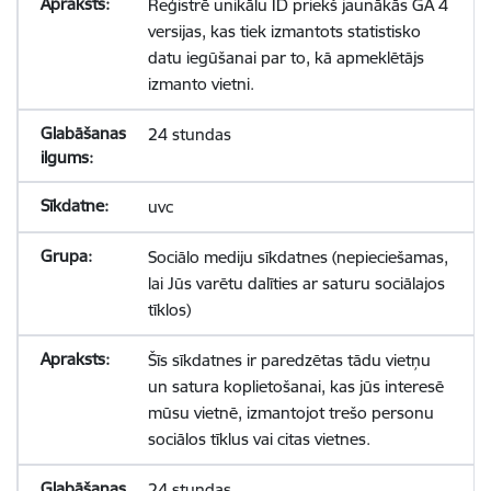
Reģistrē unikālu ID priekš jaunākās GA 4
versijas, kas tiek izmantots statistisko
datu iegūšanai par to, kā apmeklētājs
izmanto vietni.
24 stundas
uvc
Sociālo mediju sīkdatnes (nepieciešamas,
lai Jūs varētu dalīties ar saturu sociālajos
tīklos)
Šīs sīkdatnes ir paredzētas tādu vietņu
un satura koplietošanai, kas jūs interesē
mūsu vietnē, izmantojot trešo personu
sociālos tīklus vai citas vietnes.
24 stundas