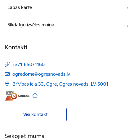
Lapas karte
Sīkdatņu izvēles maiņa
Kontakti
+371 65071160
E-pasts:
ogredome@ogresnovads.lv
Brīvības iela 33, Ogre, Ogres novads, LV-5001
Visi kontakti
Sekojiet mums