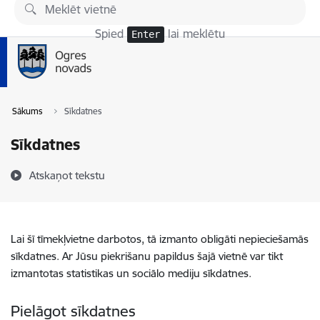
Pāriet uz lapas saturu
Spied
lai meklētu
Enter
Sākums
Sīkdatnes
Sīkdatnes
Atskaņot tekstu
Lai šī tīmekļvietne darbotos, tā izmanto obligāti nepieciešamās
sīkdatnes. Ar Jūsu piekrišanu papildus šajā vietnē var tikt
izmantotas statistikas un sociālo mediju sīkdatnes.
Pielāgot sīkdatnes