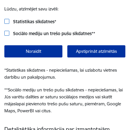
Lūdzu, atzīmējiet savu izvēli:
Statistikas sīkdatnes
*
Sociālo mediju un trešo pušu sīkdatnes
**
Noraidīt
Apstiprināt atzīmētās
*
Statistikas sīkdatnes - nepieciešamas, lai uzlabotu vietnes
darbību un pakalpojumus.
**
Sociālo mediju un trešo pušu sīkdatnes - nepieciešamas, lai
Jūs varētu dalīties ar saturu sociālajos medijos vai skatīt
mājaslapai pievienoto trešo pušu saturu, piemēram, Google
Maps, PowerBI vai citus.
Detalizētāka informācija par izmantotajām