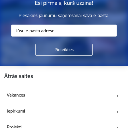
Esi pirmais, kurš uzzina!
Piesakies jaunumu saņemšanai savā e-pastā.
Kājene
Ātrās saites
Vakances
Iepirkumi
Projekti