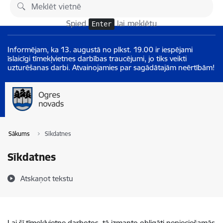
Pāriet uz lapas saturu
Izmaiņas
Spied
lai meklētu
Enter
Informējam, ka 13. augustā no plkst. 19.00 ir iespējami
īslaicīgi tīmekļvietnes darbības traucējumi, jo tiks veikti
uzturēšanas darbi. Atvainojamies par sagādātajām neērtībām!
Sākums
Sīkdatnes
Sīkdatnes
Atskaņot tekstu
Lai šī tīmekļvietne darbotos, tā izmanto obligāti nepieciešamās