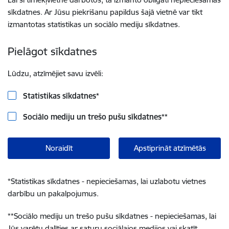
sīkdatnes. Ar Jūsu piekrišanu papildus šajā vietnē var tikt
izmantotas statistikas un sociālo mediju sīkdatnes.
Pielāgot sīkdatnes
Lūdzu, atzīmējiet savu izvēli:
Statistikas sīkdatnes
*
Sociālo mediju un trešo pušu sīkdatnes
**
Noraidīt
Apstiprināt atzīmētās
*
Statistikas sīkdatnes - nepieciešamas, lai uzlabotu vietnes
darbību un pakalpojumus.
**
Sociālo mediju un trešo pušu sīkdatnes - nepieciešamas, lai
Jūs varētu dalīties ar saturu sociālajos medijos vai skatīt