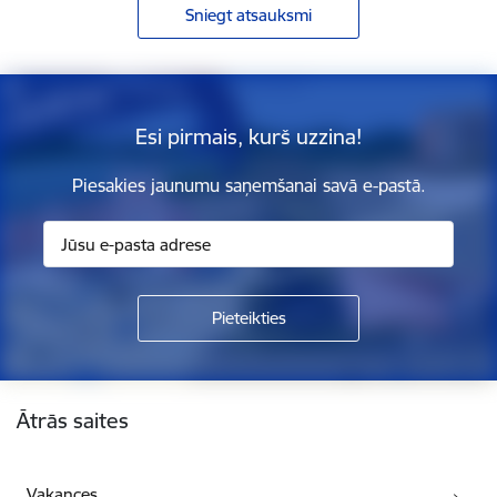
Sniegt atsauksmi
Esi pirmais, kurš uzzina!
Piesakies jaunumu saņemšanai savā e-pastā.
Kājene
Ātrās saites
Vakances