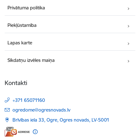
Privātuma politika
Piekļūstamība
Lapas karte
Sīkdatņu izvēles maiņa
Kontakti
+371 65071160
E-pasts:
ogredome@ogresnovads.lv
Brīvības iela 33, Ogre, Ogres novads, LV-5001