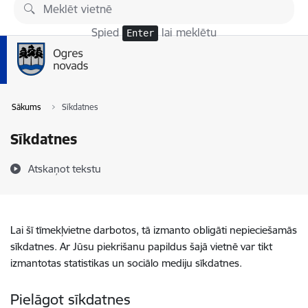
Pāriet uz lapas saturu
Spied
lai meklētu
Enter
Sākums
Sīkdatnes
Sīkdatnes
Atskaņot tekstu
Lai šī tīmekļvietne darbotos, tā izmanto obligāti nepieciešamās
sīkdatnes. Ar Jūsu piekrišanu papildus šajā vietnē var tikt
izmantotas statistikas un sociālo mediju sīkdatnes.
Pielāgot sīkdatnes