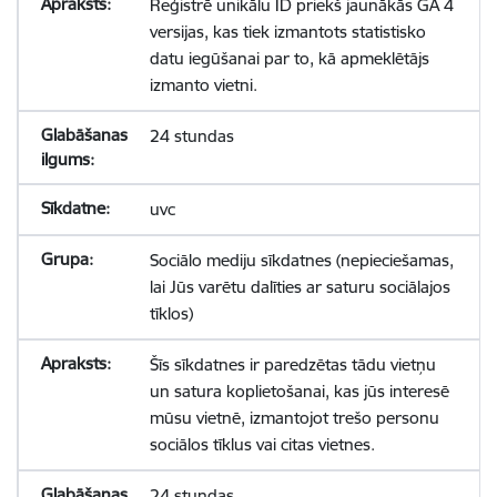
Reģistrē unikālu ID priekš jaunākās GA 4
versijas, kas tiek izmantots statistisko
datu iegūšanai par to, kā apmeklētājs
izmanto vietni.
24 stundas
uvc
Sociālo mediju sīkdatnes (nepieciešamas,
lai Jūs varētu dalīties ar saturu sociālajos
tīklos)
Šīs sīkdatnes ir paredzētas tādu vietņu
un satura koplietošanai, kas jūs interesē
mūsu vietnē, izmantojot trešo personu
sociālos tīklus vai citas vietnes.
24 stundas