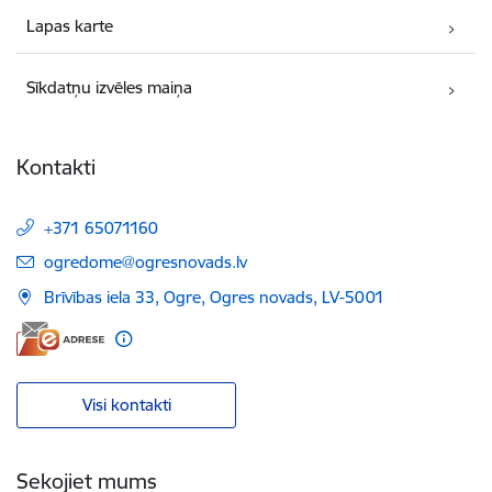
Lapas karte
Sīkdatņu izvēles maiņa
Kontakti
+371 65071160
E-pasts:
ogredome@ogresnovads.lv
Brīvības iela 33, Ogre, Ogres novads, LV-5001
Visi kontakti
Sekojiet mums