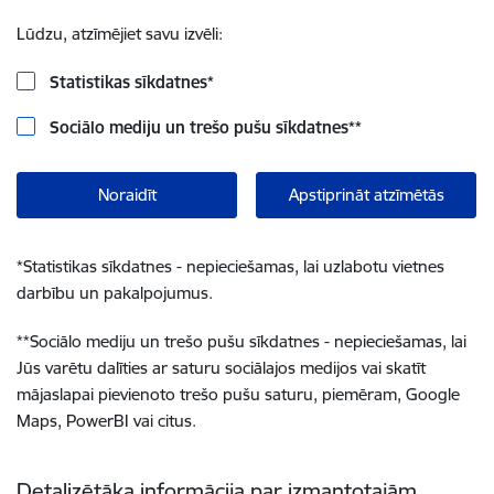
Lūdzu, atzīmējiet savu izvēli:
Statistikas sīkdatnes
*
Sociālo mediju un trešo pušu sīkdatnes
**
Noraidīt
Apstiprināt atzīmētās
*
Statistikas sīkdatnes - nepieciešamas, lai uzlabotu vietnes
darbību un pakalpojumus.
**
Sociālo mediju un trešo pušu sīkdatnes - nepieciešamas, lai
Jūs varētu dalīties ar saturu sociālajos medijos vai skatīt
mājaslapai pievienoto trešo pušu saturu, piemēram, Google
Maps, PowerBI vai citus.
Detalizētāka informācija par izmantotajām