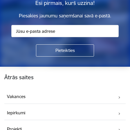
Esi pirmais, kurš uzzina!
Piesakies jaunumu saņemšanai savā e-pastā.
Kājene
Ātrās saites
Vakances
Iepirkumi
Projekti