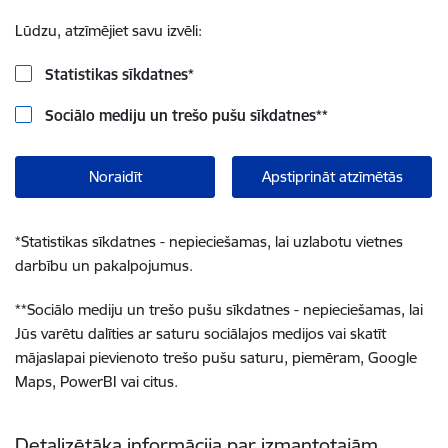
Lūdzu, atzīmējiet savu izvēli:
Statistikas sīkdatnes
*
Sociālo mediju un trešo pušu sīkdatnes
**
Noraidīt
Apstiprināt atzīmētās
*
Statistikas sīkdatnes - nepieciešamas, lai uzlabotu vietnes
darbību un pakalpojumus.
**
Sociālo mediju un trešo pušu sīkdatnes - nepieciešamas, lai
Jūs varētu dalīties ar saturu sociālajos medijos vai skatīt
mājaslapai pievienoto trešo pušu saturu, piemēram, Google
Maps, PowerBI vai citus.
Detalizētāka informācija par izmantotajām