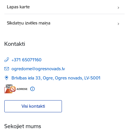
Lapas karte
Sīkdatņu izvēles maiņa
Kontakti
+371 65071160
E-pasts:
ogredome@ogresnovads.lv
Brīvības iela 33, Ogre, Ogres novads, LV-5001
Visi kontakti
Sekojiet mums