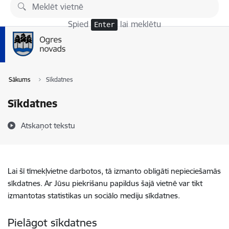
Pāriet uz lapas saturu
Spied
lai meklētu
Enter
Sākums
Sīkdatnes
Sīkdatnes
Atskaņot tekstu
Lai šī tīmekļvietne darbotos, tā izmanto obligāti nepieciešamās
sīkdatnes. Ar Jūsu piekrišanu papildus šajā vietnē var tikt
izmantotas statistikas un sociālo mediju sīkdatnes.
Pielāgot sīkdatnes