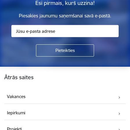
Esi pirmais, kurš uzzina!
Piesakies jaunumu saņemšanai savā e-pastā.
Kājene
Ātrās saites
Vakances
Iepirkumi
Projekti