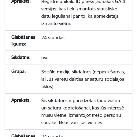
Reģistrē unikālu ID priekš jaunākās GA 4
versijas, kas tiek izmantots statistisko
datu iegūšanai par to, kā apmeklētājs
izmanto vietni.
24 stundas
uvc
Sociālo mediju sīkdatnes (nepieciešamas,
lai Jūs varētu dalīties ar saturu sociālajos
tīklos)
Šīs sīkdatnes ir paredzētas tādu vietņu
un satura koplietošanai, kas jūs interesē
mūsu vietnē, izmantojot trešo personu
sociālos tīklus vai citas vietnes.
24 stundas