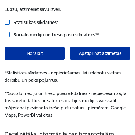
Lūdzu, atzīmējiet savu izvēli:
Statistikas sīkdatnes
*
Sociālo mediju un trešo pušu sīkdatnes
**
Noraidīt
Apstiprināt atzīmētās
*
Statistikas sīkdatnes - nepieciešamas, lai uzlabotu vietnes
darbību un pakalpojumus.
**
Sociālo mediju un trešo pušu sīkdatnes - nepieciešamas, lai
Jūs varētu dalīties ar saturu sociālajos medijos vai skatīt
mājaslapai pievienoto trešo pušu saturu, piemēram, Google
Maps, PowerBI vai citus.
Detalizētāka informācija par izmantotajām