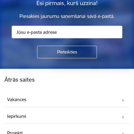
Esi pirmais, kurš uzzina!
Piesakies jaunumu saņemšanai savā e-pastā.
Kājene
Ātrās saites
Vakances
Iepirkumi
Projekti