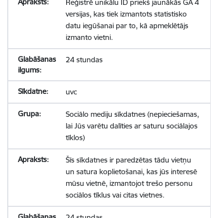
Reģistrē unikālu ID priekš jaunākās GA 4
versijas, kas tiek izmantots statistisko
datu iegūšanai par to, kā apmeklētājs
izmanto vietni.
24 stundas
uvc
Sociālo mediju sīkdatnes (nepieciešamas,
lai Jūs varētu dalīties ar saturu sociālajos
tīklos)
Šīs sīkdatnes ir paredzētas tādu vietņu
un satura koplietošanai, kas jūs interesē
mūsu vietnē, izmantojot trešo personu
sociālos tīklus vai citas vietnes.
24 stundas