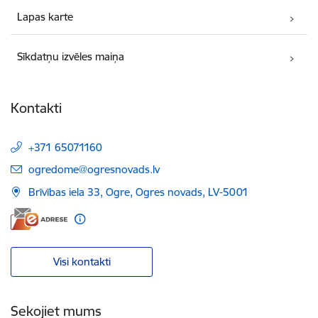
Lapas karte
Sīkdatņu izvēles maiņa
Kontakti
+371 65071160
E-pasts:
ogredome@ogresnovads.lv
Brīvības iela 33, Ogre, Ogres novads, LV-5001
Visi kontakti
Sekojiet mums