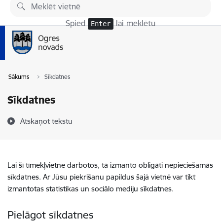
Pāriet uz lapas saturu
Spied
lai meklētu
Enter
Sākums
Sīkdatnes
Sīkdatnes
Atskaņot tekstu
Lai šī tīmekļvietne darbotos, tā izmanto obligāti nepieciešamās
sīkdatnes. Ar Jūsu piekrišanu papildus šajā vietnē var tikt
izmantotas statistikas un sociālo mediju sīkdatnes.
Pielāgot sīkdatnes