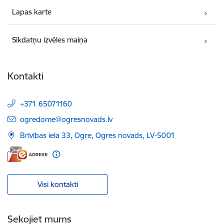
Lapas karte
Sīkdatņu izvēles maiņa
Kontakti
+371 65071160
E-pasts:
ogredome@ogresnovads.lv
Brīvības iela 33, Ogre, Ogres novads, LV-5001
Visi kontakti
Sekojiet mums