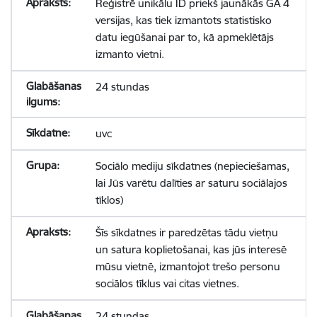
Reģistrē unikālu ID priekš jaunākās GA 4
versijas, kas tiek izmantots statistisko
datu iegūšanai par to, kā apmeklētājs
izmanto vietni.
24 stundas
uvc
Sociālo mediju sīkdatnes (nepieciešamas,
lai Jūs varētu dalīties ar saturu sociālajos
tīklos)
Šīs sīkdatnes ir paredzētas tādu vietņu
un satura koplietošanai, kas jūs interesē
mūsu vietnē, izmantojot trešo personu
sociālos tīklus vai citas vietnes.
24 stundas