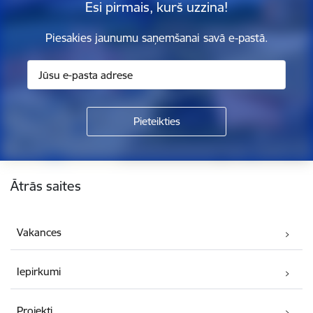
Esi pirmais, kurš uzzina!
Piesakies jaunumu saņemšanai savā e-pastā.
Kājene
Ātrās saites
Vakances
Iepirkumi
Projekti