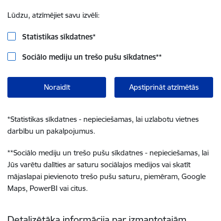
Lūdzu, atzīmējiet savu izvēli:
Statistikas sīkdatnes
*
Sociālo mediju un trešo pušu sīkdatnes
**
Noraidīt
Apstiprināt atzīmētās
*
Statistikas sīkdatnes - nepieciešamas, lai uzlabotu vietnes
darbību un pakalpojumus.
**
Sociālo mediju un trešo pušu sīkdatnes - nepieciešamas, lai
Jūs varētu dalīties ar saturu sociālajos medijos vai skatīt
mājaslapai pievienoto trešo pušu saturu, piemēram, Google
Maps, PowerBI vai citus.
Detalizētāka informācija par izmantotajām