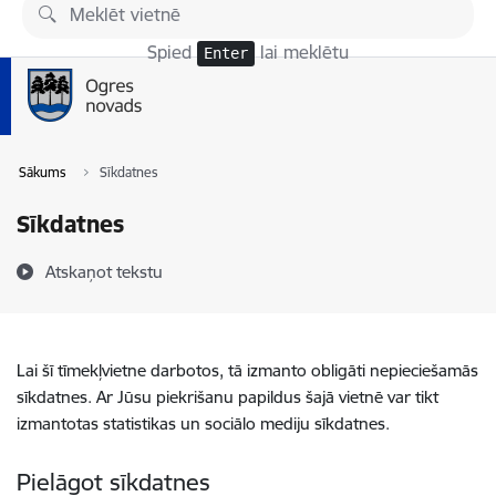
Pāriet uz lapas saturu
Spied
lai meklētu
Enter
Sākums
Sīkdatnes
Sīkdatnes
Atskaņot tekstu
Lai šī tīmekļvietne darbotos, tā izmanto obligāti nepieciešamās
sīkdatnes. Ar Jūsu piekrišanu papildus šajā vietnē var tikt
izmantotas statistikas un sociālo mediju sīkdatnes.
Pielāgot sīkdatnes