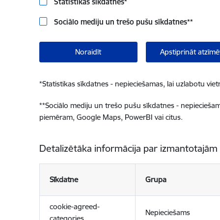
Statistikas sīkdatnes
*
Sociālo mediju un trešo pušu sīkdatnes
**
Noraidīt
Apstiprināt atzīmē
*
Statistikas sīkdatnes - nepieciešamas, lai uzlabotu v
**
Sociālo mediju un trešo pušu sīkdatnes - nepieciešamas
piemēram, Google Maps, PowerBI vai citus.
Detalizētāka informācija par izmantotajām
Sīkdatne
Grupa
cookie-agreed-
Nepieciešams
categories