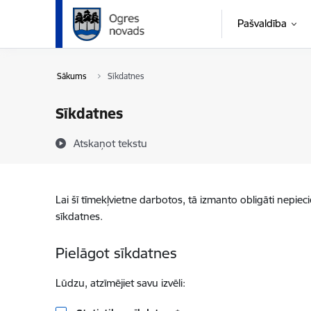
Pāriet uz lapas saturu
Pašvaldība
Sākums
Sīkdatnes
Sīkdatnes
Atskaņot tekstu
Lai šī tīmekļvietne darbotos, tā izmanto obligāti nepiec
sīkdatnes.
Pielāgot sīkdatnes
Lūdzu, atzīmējiet savu izvēli: