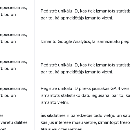
nepieciešamas,
Reģistrē unikālu ID, kas tiek izmantots statist
arbību un
par to, kā apmeklētājs izmanto vietni.
nepieciešamas,
arbību un
Izmanto Google Analytics, lai samazinātu piep
nepieciešamas,
Reģistrē unikālu ID, kas tiek izmantots statist
arbību un
par to, kā apmeklētājs izmanto vietni.
nepieciešamas,
Reģistrē unikālu ID priekš jaunākās GA 4 versij
arbību un
izmantots statistisko datu iegūšanai par to, k
izmanto vietni.
es
Šīs sīkdatnes ir paredzētas tādu vietņu un sat
varētu dalīties
kas jūs interesē mūsu vietnē, izmantojot treš
los)
tīklus vai citas vietnes.