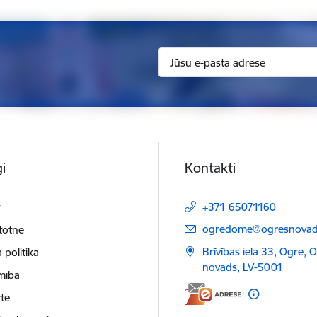
i
Kontakti
t
+371 65071160
E-pasts:
ogredome@ogresnovads
etotne
Brīvības iela 33, Ogre, 
 politika
novads, LV-5001
mība
te