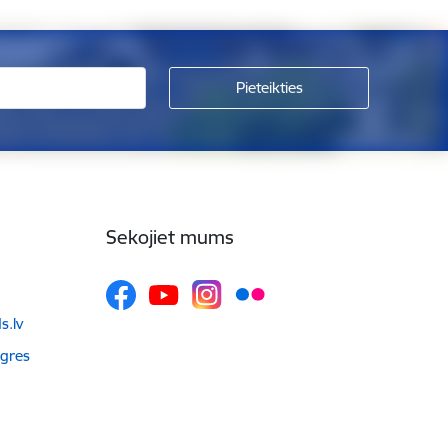
Sekojiet mums
.lv
Ogres