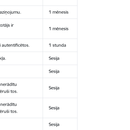
 paziņojumu.
1 mēnesis
otājs ir
1 mēnesis
 autentificētos.
1 stunda
kļa.
Sesija
Sesija
 nerādītu
Sesija
ēruši tos.
 nerādītu
Sesija
ēruši tos.
Sesija