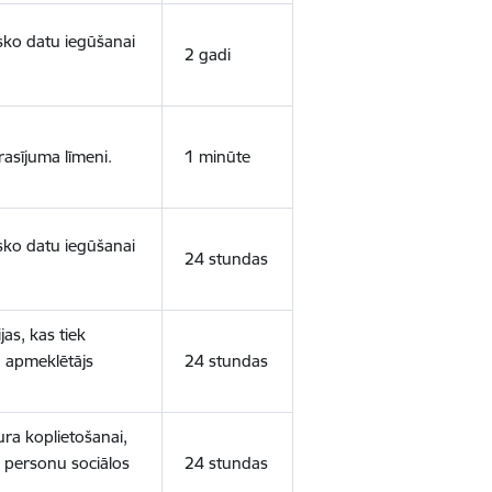
isko datu iegūšanai
2 gadi
rasījuma līmeni.
1 minūte
isko datu iegūšanai
24 stundas
as, kas tiek
ā apmeklētājs
24 stundas
ura koplietošanai,
o personu sociālos
24 stundas