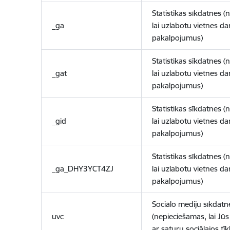
Statistikas sīkdatnes (
_ga
lai uzlabotu vietnes d
pakalpojumus)
Statistikas sīkdatnes (
_gat
lai uzlabotu vietnes d
pakalpojumus)
Statistikas sīkdatnes (
_gid
lai uzlabotu vietnes d
pakalpojumus)
Statistikas sīkdatnes (
_ga_DHY3YCT4ZJ
lai uzlabotu vietnes d
pakalpojumus)
Sociālo mediju sīkdatn
uvc
(nepieciešamas, lai Jūs 
ar saturu sociālajos tīk