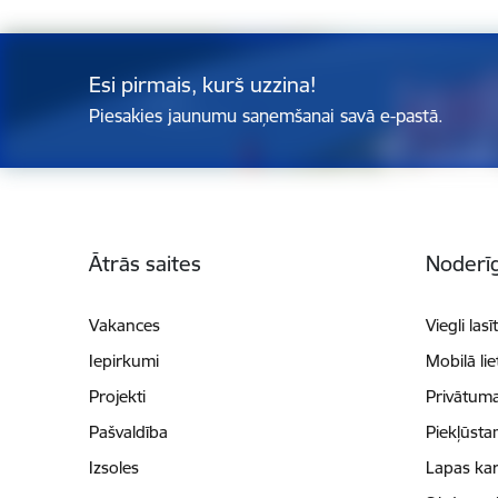
Esi pirmais, kurš uzzina!
Piesakies jaunumu saņemšanai savā e-pastā.
Kājene
Ātrās saites
Noderīg
Vakances
Viegli lasī
Iepirkumi
Mobilā li
Projekti
Privātuma
Pašvaldība
Piekļūsta
Izsoles
Lapas kar