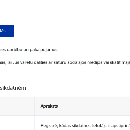
tās
ietnes darbību un pakalpojumus.
, lai Jūs varētu dalīties ar saturu sociālajos medijos vai skatīt mā
 sīkdatnēm
Apraksts
Reģistrē, kādas sīkdatnes lietotājs ir apstiprinā