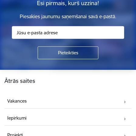
Esi pirmais, kurš uzzina!
Piesakies jaunumu saņemšanai savā e-pastā.
Kājene
Ātrās saites
Vakances
Iepirkumi
Projekti