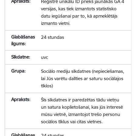
Reģistrē unikālu ID priekš jaunākās GA 4
versijas, kas tiek izmantots statistisko
datu iegūšanai par to, kā apmeklētājs
izmanto vietni.
24 stundas
uvc
Sociālo mediju sīkdatnes (nepieciešamas,
lai Jūs varētu dalīties ar saturu sociālajos
tīklos)
Šīs sīkdatnes ir paredzētas tādu vietņu
un satura koplietošanai, kas jūs interesē
mūsu vietnē, izmantojot trešo personu
sociālos tīklus vai citas vietnes.
24 stundas