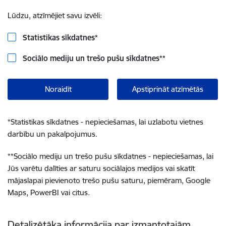
Lūdzu, atzīmējiet savu izvēli:
Statistikas sīkdatnes
*
Sociālo mediju un trešo pušu sīkdatnes
**
Noraidīt
Apstiprināt atzīmētās
*
Statistikas sīkdatnes - nepieciešamas, lai uzlabotu vietnes
darbību un pakalpojumus.
**
Sociālo mediju un trešo pušu sīkdatnes - nepieciešamas, lai
Jūs varētu dalīties ar saturu sociālajos medijos vai skatīt
mājaslapai pievienoto trešo pušu saturu, piemēram, Google
Maps, PowerBI vai citus.
Detalizētāka informācija par izmantotajām