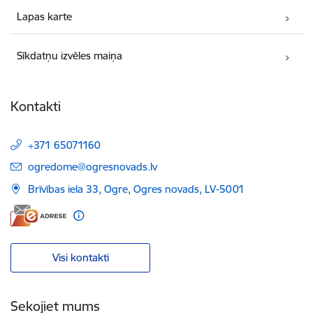
Lapas karte
Sīkdatņu izvēles maiņa
Kontakti
+371 65071160
E-pasts:
ogredome@ogresnovads.lv
Brīvības iela 33, Ogre, Ogres novads, LV-5001
Visi kontakti
Sekojiet mums