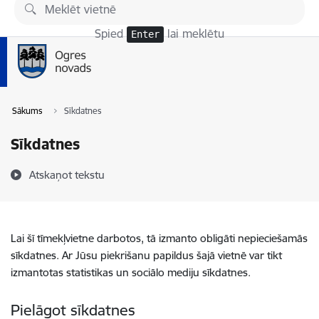
Pāriet uz lapas saturu
Spied
lai meklētu
Enter
Sākums
Sīkdatnes
Sīkdatnes
Atskaņot tekstu
Lai šī tīmekļvietne darbotos, tā izmanto obligāti nepieciešamās
sīkdatnes. Ar Jūsu piekrišanu papildus šajā vietnē var tikt
izmantotas statistikas un sociālo mediju sīkdatnes.
Pielāgot sīkdatnes