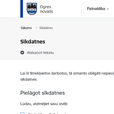
Pāriet uz lapas saturu
Pašvaldība
Sākums
Sīkdatnes
Sīkdatnes
Atskaņot tekstu
Lai šī tīmekļvietne darbotos, tā izmanto obligāti nepiec
sīkdatnes.
Pielāgot sīkdatnes
Lūdzu, atzīmējiet savu izvēli: