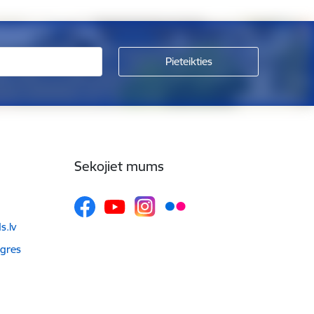
Sekojiet mums
.lv
Ogres