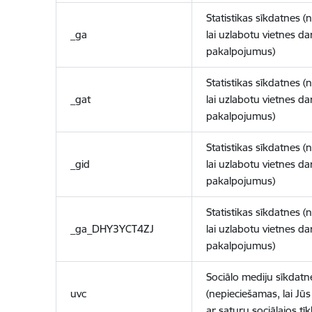
Statistikas sīkdatnes (
_ga
lai uzlabotu vietnes d
pakalpojumus)
Statistikas sīkdatnes (
_gat
lai uzlabotu vietnes d
pakalpojumus)
Statistikas sīkdatnes (
_gid
lai uzlabotu vietnes d
pakalpojumus)
Statistikas sīkdatnes (
_ga_DHY3YCT4ZJ
lai uzlabotu vietnes d
pakalpojumus)
Sociālo mediju sīkdatn
uvc
(nepieciešamas, lai Jūs 
ar saturu sociālajos tīk