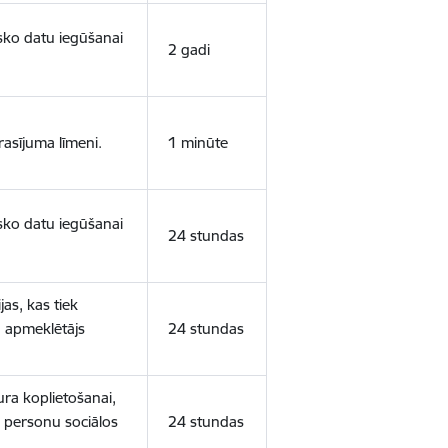
isko datu iegūšanai
2 gadi
rasījuma līmeni.
1 minūte
isko datu iegūšanai
24 stundas
as, kas tiek
ā apmeklētājs
24 stundas
ura koplietošanai,
o personu sociālos
24 stundas