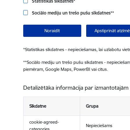
Statistikas sīkdatnes
*
Sociālo mediju un trešo pušu sīkdatnes
**
Noraidīt
Apstiprināt atzīmē
*
Statistikas sīkdatnes - nepieciešamas, lai uzlabotu v
**
Sociālo mediju un trešo pušu sīkdatnes - nepieciešamas
piemēram, Google Maps, PowerBI vai citus.
Detalizētāka informācija par izmantotajām
Sīkdatne
Grupa
cookie-agreed-
Nepieciešams
categories