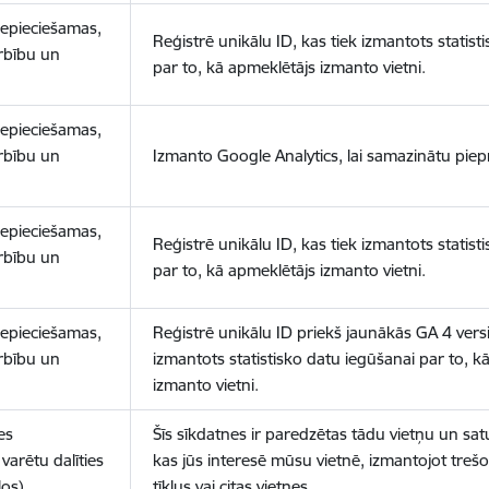
nepieciešamas,
Reģistrē unikālu ID, kas tiek izmantots statist
arbību un
par to, kā apmeklētājs izmanto vietni.
nepieciešamas,
arbību un
Izmanto Google Analytics, lai samazinātu piep
nepieciešamas,
Reģistrē unikālu ID, kas tiek izmantots statist
arbību un
par to, kā apmeklētājs izmanto vietni.
nepieciešamas,
Reģistrē unikālu ID priekš jaunākās GA 4 versij
arbību un
izmantots statistisko datu iegūšanai par to, k
izmanto vietni.
es
Šīs sīkdatnes ir paredzētas tādu vietņu un sat
varētu dalīties
kas jūs interesē mūsu vietnē, izmantojot treš
los)
tīklus vai citas vietnes.