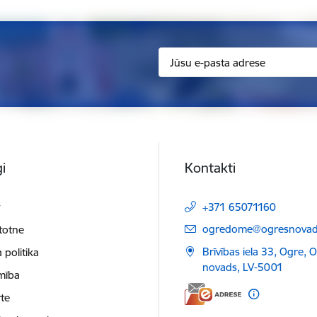
i
Kontakti
t
+371 65071160
E-pasts:
ogredome@ogresnovads
etotne
Brīvības iela 33, Ogre, 
 politika
novads, LV-5001
mība
te