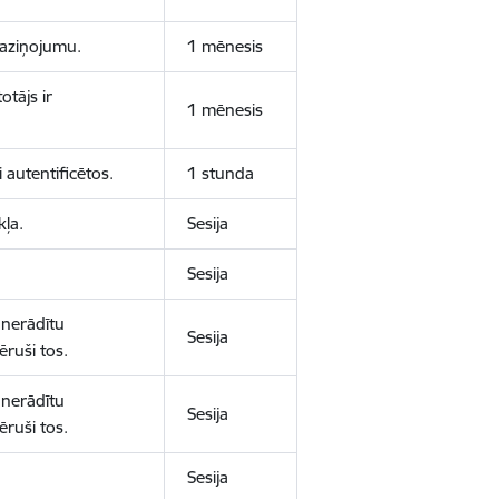
 paziņojumu.
1 mēnesis
otājs ir
1 mēnesis
 autentificētos.
1 stunda
kļa.
Sesija
Sesija
 nerādītu
Sesija
ēruši tos.
 nerādītu
Sesija
ēruši tos.
Sesija