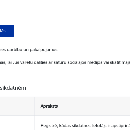
tās
ietnes darbību un pakalpojumus.
, lai Jūs varētu dalīties ar saturu sociālajos medijos vai skatīt mā
 sīkdatnēm
Apraksts
Reģistrē, kādas sīkdatnes lietotājs ir apstiprinā