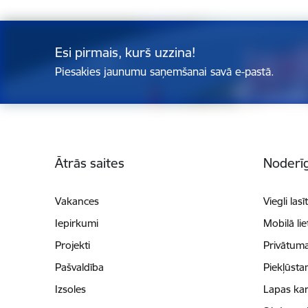
Esi pirmais, kurš uzzina!
Piesakies jaunumu saņemšanai savā e-pastā.
Kājene
Ātrās saites
Noderīg
Vakances
Viegli lasī
Iepirkumi
Mobilā li
Projekti
Privātuma
Pašvaldība
Piekļūsta
Izsoles
Lapas kar