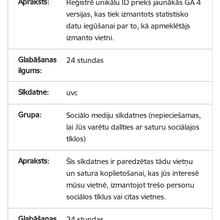
Reģistrē unikālu ID priekš jaunākās GA 4
versijas, kas tiek izmantots statistisko
datu iegūšanai par to, kā apmeklētājs
izmanto vietni.
24 stundas
uvc
Sociālo mediju sīkdatnes (nepieciešamas,
lai Jūs varētu dalīties ar saturu sociālajos
tīklos)
Šīs sīkdatnes ir paredzētas tādu vietņu
un satura koplietošanai, kas jūs interesē
mūsu vietnē, izmantojot trešo personu
sociālos tīklus vai citas vietnes.
24 stundas