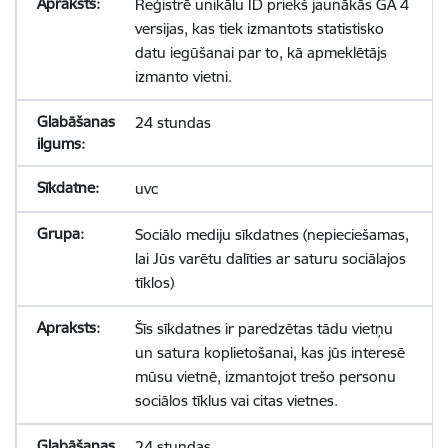
Reģistrē unikālu ID priekš jaunākās GA 4
versijas, kas tiek izmantots statistisko
datu iegūšanai par to, kā apmeklētājs
izmanto vietni.
24 stundas
uvc
Sociālo mediju sīkdatnes (nepieciešamas,
lai Jūs varētu dalīties ar saturu sociālajos
tīklos)
Šīs sīkdatnes ir paredzētas tādu vietņu
un satura koplietošanai, kas jūs interesē
mūsu vietnē, izmantojot trešo personu
sociālos tīklus vai citas vietnes.
24 stundas