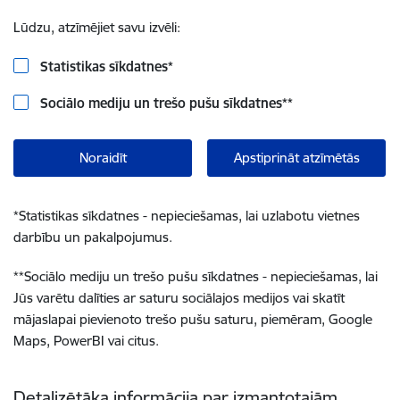
Lūdzu, atzīmējiet savu izvēli:
Statistikas sīkdatnes
*
Sociālo mediju un trešo pušu sīkdatnes
**
Noraidīt
Apstiprināt atzīmētās
*
Statistikas sīkdatnes - nepieciešamas, lai uzlabotu vietnes
darbību un pakalpojumus.
**
Sociālo mediju un trešo pušu sīkdatnes - nepieciešamas, lai
Jūs varētu dalīties ar saturu sociālajos medijos vai skatīt
mājaslapai pievienoto trešo pušu saturu, piemēram, Google
Maps, PowerBI vai citus.
Detalizētāka informācija par izmantotajām