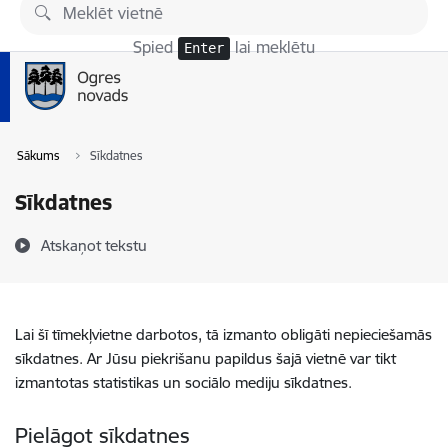
Pāriet uz lapas saturu
Spied
lai meklētu
Enter
Sākums
Sīkdatnes
Sīkdatnes
Atskaņot tekstu
Lai šī tīmekļvietne darbotos, tā izmanto obligāti nepieciešamās
sīkdatnes. Ar Jūsu piekrišanu papildus šajā vietnē var tikt
izmantotas statistikas un sociālo mediju sīkdatnes.
Pielāgot sīkdatnes