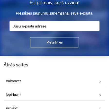
Esi pirmais, kurš uzzina!
Piesakies jaunumu saņemšanai savā e-pastā.
Kājene
Ātrās saites
Vakances
Iepirkumi
Projekti