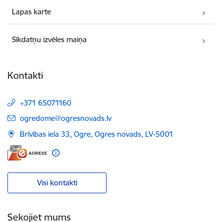
Lapas karte
Sīkdatņu izvēles maiņa
Kontakti
+371 65071160
E-pasts:
ogredome@ogresnovads.lv
Brīvības iela 33, Ogre, Ogres novads, LV-5001
Visi kontakti
Sekojiet mums