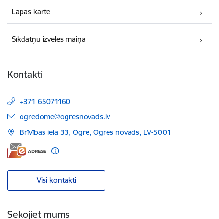
Lapas karte
Sīkdatņu izvēles maiņa
Kontakti
+371 65071160
E-pasts:
ogredome@ogresnovads.lv
Brīvības iela 33, Ogre, Ogres novads, LV-5001
Visi kontakti
Sekojiet mums