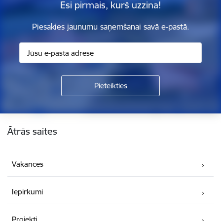
Esi pirmais, kurš uzzina!
Piesakies jaunumu saņemšanai savā e-pastā.
Kājene
Ātrās saites
Vakances
Iepirkumi
Projekti