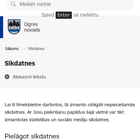
Pāriet uz lapas saturu
Spied
lai meklētu
Enter
Sākums
Sīkdatnes
Sīkdatnes
Atskaņot tekstu
Lai šī tīmekļvietne darbotos, tā izmanto obligāti nepieciešamās
sīkdatnes. Ar Jūsu piekrišanu papildus šajā vietnē var tikt
izmantotas statistikas un sociālo mediju sīkdatnes.
Pielāgot sīkdatnes