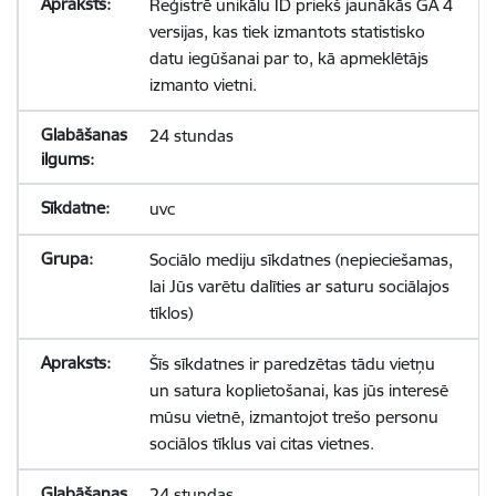
Reģistrē unikālu ID priekš jaunākās GA 4
versijas, kas tiek izmantots statistisko
datu iegūšanai par to, kā apmeklētājs
izmanto vietni.
24 stundas
uvc
Sociālo mediju sīkdatnes (nepieciešamas,
lai Jūs varētu dalīties ar saturu sociālajos
tīklos)
Šīs sīkdatnes ir paredzētas tādu vietņu
un satura koplietošanai, kas jūs interesē
mūsu vietnē, izmantojot trešo personu
sociālos tīklus vai citas vietnes.
24 stundas