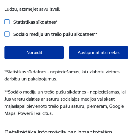
Lūdzu, atzīmējiet savu izvēli:
Statistikas sīkdatnes
*
Sociālo mediju un trešo pušu sīkdatnes
**
Noraidīt
Apstiprināt atzīmētās
*
Statistikas sīkdatnes - nepieciešamas, lai uzlabotu vietnes
darbību un pakalpojumus.
**
Sociālo mediju un trešo pušu sīkdatnes - nepieciešamas, lai
Jūs varētu dalīties ar saturu sociālajos medijos vai skatīt
mājaslapai pievienoto trešo pušu saturu, piemēram, Google
Maps, PowerBI vai citus.
Detalizētāka informācija par izmantotajām