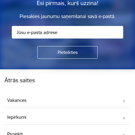
Esi pirmais, kurš uzzina!
Piesakies jaunumu saņemšanai savā e-pastā.
Kājene
Ātrās saites
Vakances
Iepirkumi
Projekti