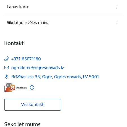
Lapas karte
Sīkdatņu izvēles maiņa
Kontakti
+371 65071160
E-pasts:
ogredome@ogresnovads.lv
Brīvības iela 33, Ogre, Ogres novads, LV-5001
Visi kontakti
Sekojiet mums