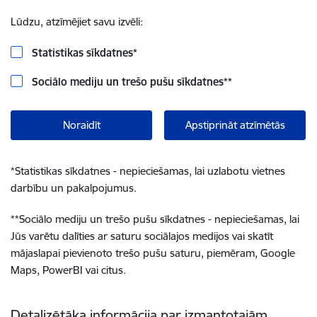
Lūdzu, atzīmējiet savu izvēli:
Statistikas sīkdatnes
*
Sociālo mediju un trešo pušu sīkdatnes
**
Noraidīt
Apstiprināt atzīmētās
*
Statistikas sīkdatnes - nepieciešamas, lai uzlabotu vietnes
darbību un pakalpojumus.
**
Sociālo mediju un trešo pušu sīkdatnes - nepieciešamas, lai
Jūs varētu dalīties ar saturu sociālajos medijos vai skatīt
mājaslapai pievienoto trešo pušu saturu, piemēram, Google
Maps, PowerBI vai citus.
Detalizētāka informācija par izmantotajām