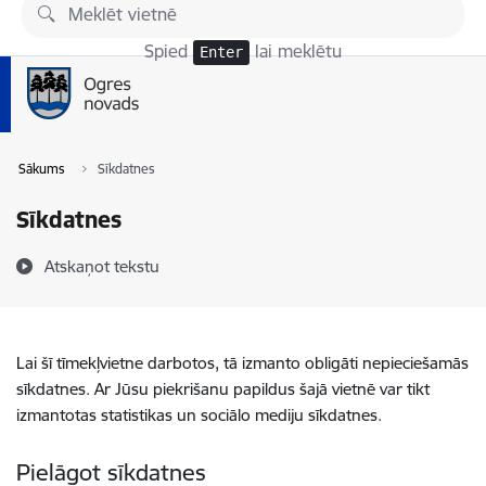
Pāriet uz lapas saturu
Spied
lai meklētu
Enter
Sākums
Sīkdatnes
Sīkdatnes
Atskaņot tekstu
Lai šī tīmekļvietne darbotos, tā izmanto obligāti nepieciešamās
sīkdatnes. Ar Jūsu piekrišanu papildus šajā vietnē var tikt
izmantotas statistikas un sociālo mediju sīkdatnes.
Pielāgot sīkdatnes