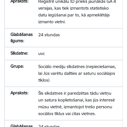
Reģistrē unikālu ID priekš jaunākās GA 4
versijas, kas tiek izmantots statistisko
datu iegūšanai par to, kā apmeklētājs
izmanto vietni.
24 stundas
uvc
Sociālo mediju sīkdatnes (nepieciešamas,
lai Jūs varētu dalīties ar saturu sociālajos
tīklos)
Šīs sīkdatnes ir paredzētas tādu vietņu
un satura koplietošanai, kas jūs interesē
mūsu vietnē, izmantojot trešo personu
sociālos tīklus vai citas vietnes.
24 stundas